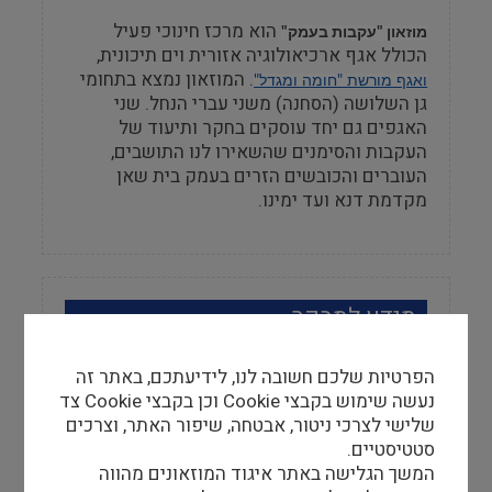
הוא מרכז חינוכי פעיל
​​​​​​מוזאון "עקבות בעמק"
הכולל אגף ארכיאולוגיה אזורית וים תיכונית,
. המוזאון נמצא בתחומי
ואגף מורשת "חומה ומגדל"​
גן השלושה (הסחנה) משני עברי הנחל. שני
האגפים גם יחד עוסקים בחקר ותיעוד של
העקבות והסימנים שהשאירו לנו התושבים,
העוברים והכובשים הזרים בעמק בית שאן
מקדמת דנא ועד ימינו.
מידע למבקר
שעות פתיחה
הפרטיות שלכם חשובה לנו, לידיעתכם, באתר זה
המוזאון סגור בשבתות, כמו בשישי וערבי חג רק
נעשה שימוש בקבצי Cookie וכן בקבצי Cookie צד
בתיאום מראש
שלישי לצרכי ניטור, אבטחה, שיפור האתר, וצרכים
סטטיסטיים.
המשך הגלישה באתר איגוד המוזאונים מהווה