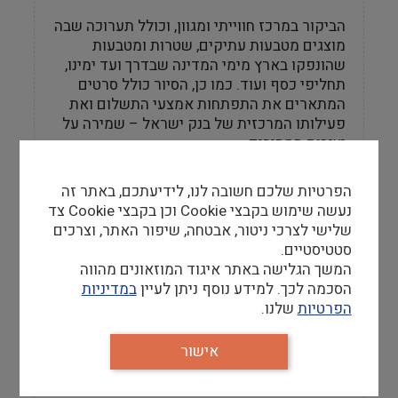
הביקור במרכז חווייתי ומגוון, וכולל תערוכה שבה
מוצגים מטבעות עתיקים, שטרות ומטבעות
שהונפקו בארץ מימי המדינה שבדרך ועד ימינו,
תחליפי כסף ועוד. כמו כן, הסיור כולל סרטים
המתארים את התפתחות אמצעי התשלום ואת
פעילותו המרכזית של בנק ישראל – שמירה על
יציבות המחירים.
הסיור מתאים למבוגרים ולילדים בני 8 ומעלה
הפרטיות שלכם חשובה לנו, לידיעתכם, באתר זה
ואורכו כשעה ורבע
.
נעשה שימוש בקבצי Cookie וכן בקבצי Cookie צד
שלישי לצרכי ניטור, אבטחה, שיפור האתר, וצרכים
סטטיסטיים.
המשך הגלישה באתר איגוד המוזאונים מהווה
הביקור אינו כרוך בתשלום אך מותנה בהרשמה
הסכמה לכך. למידע נוסף ניתן לעיין
במדיניות
מראש בטלפון 03-5640781
הפרטיות
שלנו.
מרכז המבקרים נמצא בבניין בנק ישראל בתל
אישור
אביב, רחוב לילינבלום 37 (פינת נחלת בנימין).
המרכז נגיש לנכים