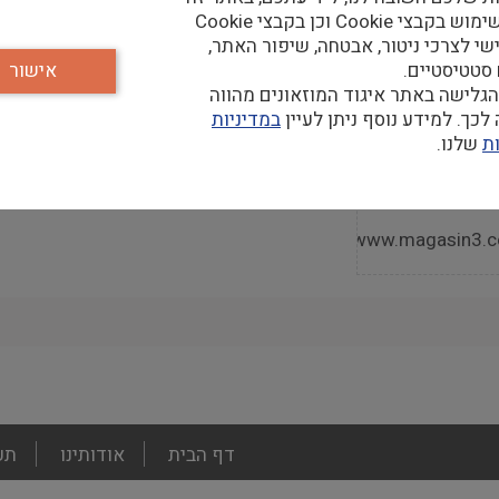
נעשה שימוש בקבצי Cookie וכן בקבצי Cookie
שי לצרכי ניטור, אבטחה, שיפור האתר,
 סטטיסטיים.
אישור
גלישה באתר איגוד המוזאונים מהווה
קר
כך. למידע נוסף ניתן לעיין
במדיניות
ת
שלנו.
https://www.magasin3.c
footer
דף הבית
אודותינו
תע
menu