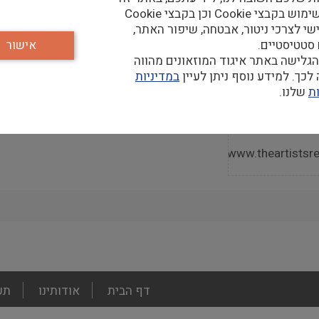
נעשה שימוש בקבצי Cookie וכן בקבצי Cookie
שי לצרכי ניטור, אבטחה, שיפור האתר,
 סטטיסטיים.
אישור
גלישה באתר איגוד המוזאונים מהווה
קר
כך. למידע נוסף ניתן לעיין
במדיניות
ת
שלנו.
https://www.theartistsre
footer
דף הבית
אודותינו
תע
menu