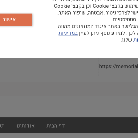
נעשה שימוש בקבצי Cookie וכן בקבצי Cookie
שי לצרכי ניטור, אבטחה, שיפור האתר,
 סטטיסטיים.
אישור
גלישה באתר איגוד המוזאונים מהווה
קר
כך. למידע נוסף ניתן לעיין
במדיניות
ת
שלנו.
https://memorial.
footer
דף הבית
אודותינו
תע
menu