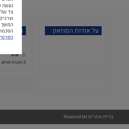
צד שלי
וצרכים
המשך ה
על אודות המוזאון
מידע למב
הסכמה ל
הפרטיו
אתר
ariel.muni.il
בניית אתרים ReasonHat