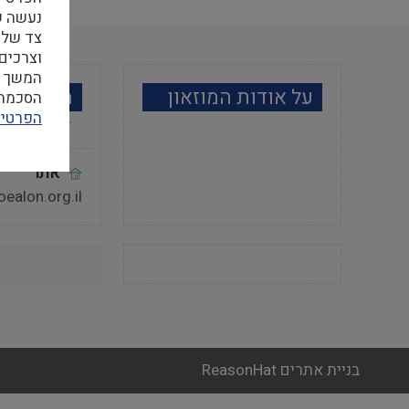
צד שלי
וצרכים
המשך ה
על אודות המוזאון
מידע למב
הסכמה ל
הפרטיו
אתר
joealon.org.il
בניית אתרים ReasonHat