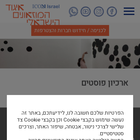
דילוג
לתוכן
העיקרי
לכניסה / חידוש חברות והצטרפות
ארכיון פוסטים
הפרטיות שלכם חשובה לנו, לידיעתכם, באתר זה
footer
דף הבית
אודותינו
תערוכות ואירועים
מאמרים
menu
נעשה שימוש בקבצי Cookie וכן בקבצי Cookie צד
חדשות
צור קשר
שלישי לצרכי ניטור, אבטחה, שיפור האתר, וצרכים
סטטיסטיים.
בניית אתרים ReasonHat