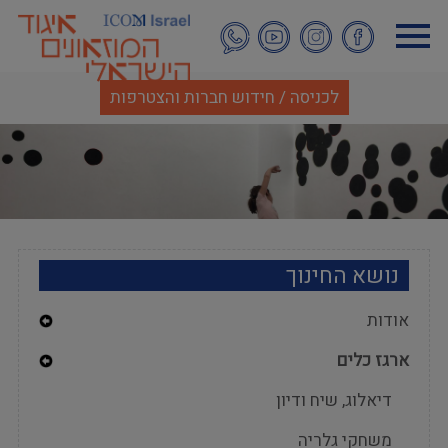
דילוג
לתוכן
העיקרי
לכניסה / חידוש חברות והצטרפות
נושא החינוך
אודות
Expand
ארגז כלים
Secondary
Navigation
Expand
דיאלוג, שיח ודיון
Secondary
Menu
Navigation
משחקי גלריה