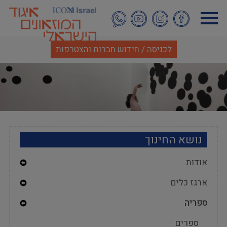
דילוג
לתוכן
העיקרי
לכניסה / חידוש חברות והצטרפות
נושא החינוך
אודות
Expand
ארגז כלים
Secondary
Navigation
Expand
ספריה
Secondary
Menu
Navigation
Expand
ספרים