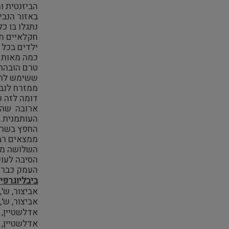
הביזנטית ו
באזור הנביע
נתגלו בו כ
חקלאיים חצ
ילדים בכל 
כמה מאות מ
טרם הובהר,
ששימש להרמ
ממזרח לנבי
ארובה שהול
העותמנית.
החפץ בשריד
ממצאים רבי
השלושה מצו
הסיבה לעוש
העמק כבר ב
ביבליוגרפי
אביצור, ש', 1963,
אביצור, ש', 1960,
אדלשטיין, ג
אדלשטיין, ג', ופייג,