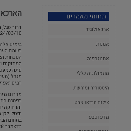
הארכאול
תחומי מאמרים
דרור סגל, 
ארכאולוגיה
24/03/10
אמנות
בימים אלה 
בשמם העברי
הנוכחות הא
אתנוגרפיה
המתוקים וה
פינה כמעט.
מוזאולוגיה כללי
מגדל (מעיי
רבים ואפיל
היסטוריה ומורשת
מדרום מזרח
צילום ווידאו ארט
והרחוקה יו
ופטל. לכן 
מדע וטבע
בתחום הביצ