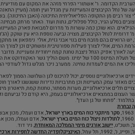
הערבית הקדומה. ר' אשתורי הפרחי מזהה את המקום עם מודיעית.
ה של נחל הקיבוצים והמעיינות עין מגדל ועין חומה (מעיין התאנה),
לי צור רבים מן התקופה הפליאוליתית התיכונה (האבן התיכונה). 
ובים בסלע הגיר, כולל ספלולים, גתות ועוד. האתר מרתק מבחינה
הגילאים. הוא שוכן כמה עשרות מ' מדרום למבואת פארק המעיינו
' דרומית לנחל הקיבוצים, מצויה נביעה נוספת היא עין שוקק (הג'ו
 יש הרואים בהם מזבח מים בנוי אבני גזית, אולי נימפאון או מתק
ת המים, אולי לצורך פעילות ספורטיבית ומשחקים וכן לצורך הו
עה לאורך אפיק הנחל ניצבת טחנת קמח ייחודית ומעניינת. מדובר
דומה לזה של תעלת המינוס 100 של ימינו. משם הוליך גשר
יכו את המים לעמדות טחינה. ממערב ניכר מגלש גדול לעודפי ה
ים ארכיאולוגיים נוספים, יכול להיכנס לגן השלושה הסמוך לפארק ה
ם מאזור עמק המעיינות וכן מתרבויות נדירות ששגשגו לאורך חופי
יים תלים ארכיאולוגיים, מערות מסתור, טחנות קמח, תיאטרון מים 
ר העצום בממצאים ארכיאולוגיים בעמק, היא קודם כל נביעתם וזר
תלמוד: "פתחו של גן העדן".
ה נבחרת
סקר מיתקני כוח המים בארץ ישראל
, אדם ועמלו, מכון אבשלום, 
לתולדות ניצול כוח המים בארץ ישראל
, אדם ועמלו, מכון א
', תשכ"ט,
יישוב אורגים מימי הממלכה המאוחדת
, ניר דוד.
 נ', 1992, תל עמל,
האינציקלופדיה החדשה לחפירות ארכיאו