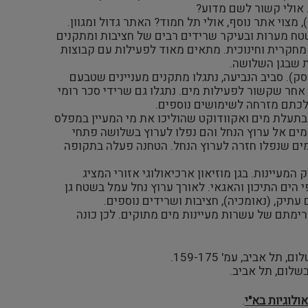
 אולי קשור לשם מדוע?
 מצוי אתר נוסף, אולי תל חמוד? האתר גדול ומגוון.
בשטח מערות ובעיקר שרידים רבים של חציבות ומתקנים
 מחקרית וחינוכית. מתאים מאוד לפעילות עם קבוצות
ת שבגן השלושה.
סק). סביב הנביעה, נתגלו מתקנים מעניינים שטבעם
ן אחר שקשור לפעילות מים. נתגלו גם שרידי סכר רומי
לכתם מזרחה לשימושים נוספים.
 בתעלת מים ואקוודוקט שהוליכו את מי המעיין במפלס
 האקוודוקט את המים אל ערוץ הנחל והם נפלו לערוץ בשלושה פתחי
מים שנפלו חזרה לערוץ הנחל. הטחנה פעלה בתקופה
מעיינות. בגן מוזיאון ארכיאולוגי אזורי המציג
 הים התיכון והאגאי. לאורך ערוץ נחל עמל בשטח גן
עתיק, (נאומכיה), חציבות ושרידים נוספים.
ימתם של עשרות מעיינות מים מתוקים. לכן כונה
תל אביב, עמ' 159-175.
בשלום, תל אביב.
לוגיות בא"י
.