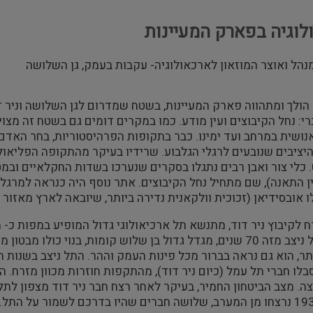
וגיה בפארק המעיינות
מנהל ואוצר המוזאון לארכאולוגיה- עקבות בעמק, גן השלושה
הולך ומתהווה פארק המעיינות, בשטח שמדרום לגן השלושה וניר ד
: נחל הקיבוצים ועין מודע. כמו במקרים דומים גם בשטח זה מצו
נושית במרחב ועד ימינו. כבר בתקופות הפרהיסטוריות, בחר האד
יציבים שנובעים לרגלי הגלבוע. שרידיו בעיקר מהתקופה הפליאולית
 כלי צור ואבן רבים נתגלו בסקרים שנערכו בשדות החקלאיים ובמט
ן התאנה), שם מתחיל נחל הקיבוצים. אתר נוסף היה כנראה למרגלו
ו אובסידיאן (זכוכית וולקאנית נדירה ביותר, שיובאה לארץ מאזור
 לקיבוץ ניר דוד, מתנשא תל ארכיאולוגי גדול המופיע במפות כ-
בפסגת התל ניצב מזה 70 שנים, מגדל גדול בן שלוש קומות, בנוי כ
תר, הוא גם נראה בברור מכל פינות העמק וההר. התל ניצב בשנות
סבלו חברי תל עמל (כיום ניר דוד), מהתקפות חוזרות מכוון מזרח.
ה. מצב הביטחון החמיר, בעיקר לאחר רצח חבר ניר דוד מצפון לתל.
בדצמבר 1938 נרצחו מן המערב, שלושה חברים שהיו בדרכם לשמור על