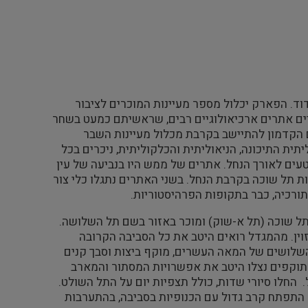
וד. הפארק יכלול מספר מעיינות המוכרים לציבור
יים אתרים ארכיאולוגיים רבים, שראשיתם כמעט בשחר
ם הקדמון להתיישב בקרבת מכלול מעיינות השבר
ית התיכונה, הניאוליתית והכלקוליתית, ניכרים בכל
עים לאורך הנחל. אתרים של ממש היו בנביעה של עין
ת תל שוכה בקרבת הנחל. בשני האתרים נתגלו כלי צור
 תורכיה, כבר בתקופות הפרהיסטוריות.
 תל שוכה (תל א-שוק) ומוכר באזור בשם תל השלושה.
ולו מבטון מזוין. מהמגדל רואים היטב את כל הסביבה הקרובה
 השלושים של המאה העשרים, מוקף ביצות וסבך קנים
 התוקפים נצלו היטב את אפשרויות המסתור והמארב
 החלו סיורי שדות, כולל תצפיות יום על התל השולט.
 התל. התפתח קרב גדול עם הכנופיות בסביבה, בהתערבות