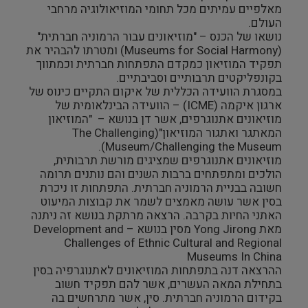
מאלפיים עמיתים מכל תחומי המוזיאולוגיה מרחבי
צילום ווידאו ארט
העולם.
נושאו של הכנס – "מוזיאונים עבור הרמוניה חברתית"
(Museums for Social Harmony) ומטרתו להבהיר את
מדע וטבע
תפקיד המוזיאון כמקדם התפתחות חברתית וכמתווך
בקונפליקטים תרבותיים וסביבתיים.
ביטחון ובטיחות
במסגרת הוועידה הכללית של איקום התקיים כינוס של
ארגון איקמה (ICME) – הוועידה הבינלאומית של
מוזיאונים אתנוגרפים, אשר דן בנושא – "המוזיאון
שימור
המאתגר ואתגור המוזיאון"(The Challenging
Museum/Challenging the Museum).
חינוך והדרכה
מוזיאונים אתנוגרפים שמציגים מורשת תרבותית,
הולכים ומתפתחים ברבות השנים והם נותנים תרומה
חשובה בבניית הרמוניה חברתית. התפתחות זו ניכרת
עיצוב וארכיטקטורה
בסין אשר עושה מאמצים לשמר את קבוצות המיעוט
האתני החיות בקרבה. הרצאה מרתקת בנושא זה ניתנה
התיישבות
מאת Yong Jirong מסין בנושא – Development and
Challenges of Ethnic Cultural and Regional
Museums In China
זכוכית וקרמיקה
ההרצאה דנה בתפתחות המוזיאונים לאתנוגרפיה בסין
בתחילת המאה העשרים, אשר להם תפקיד חשוב
רישום וקטלוג
בקידום הרמוניה חברתית. סין, אשר מתרחשים בה