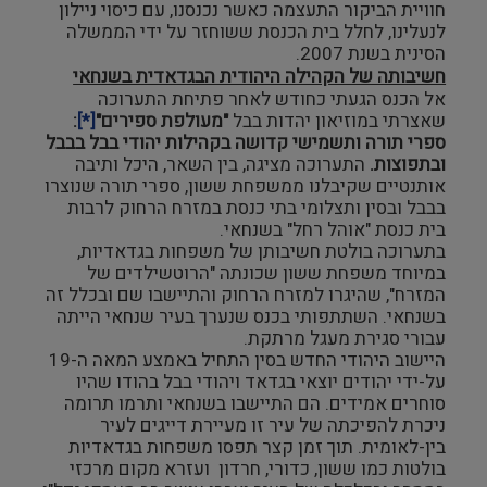
חוויית הביקור התעצמה כאשר נכנסנו, עם כיסוי ניילון
לנעלינו, לחלל בית הכנסת ששוחזר על ידי הממשלה
הסינית בשנת 2007.
חשיבותה של הקהילה היהודית הבגדאדית בשנחאי
אל הכנס הגעתי כחודש לאחר פתיחת התערוכה
שאצרתי במוזיאון יהדות בבל
"מעולפת ספירים"
[*]
:
ספרי תורה ותשמישי קדושה בקהילות יהודי בבל בבבל
ובתפוצות.
התערוכה מציגה, בין השאר, היכל ותיבה
אותנטיים שקיבלנו ממשפחת ששון, ספרי תורה שנוצרו
בבבל ובסין ותצלומי בתי כנסת במזרח הרחוק לרבות
בית כנסת "אוהל רחל" בשנחאי.
בתערוכה בולטת חשיבותן של משפחות בגדאדיות,
במיוחד משפחת ששון שכונתה "הרוטשילדים של
המזרח", שהיגרו למזרח הרחוק והתיישבו שם ובכלל זה
בשנחאי. השתתפותי בכנס שנערך בעיר שנחאי הייתה
עבורי סגירת מעגל מרתקת.
היישוב היהודי החדש בסין התחיל באמצע המאה ה-19
על-ידי יהודים יוצאי בגדאד ויהודי בבל בהודו שהיו
סוחרים אמידים. הם התיישבו בשנחאי ותרמו תרומה
ניכרת להפיכתה של עיר זו מעיירת דייגים לעיר
בין-לאומית. תוך זמן קצר תפסו משפחות בגדאדיות
בולטות כמו ששון, כדורי, חרדון ועזרא מקום מרכזי