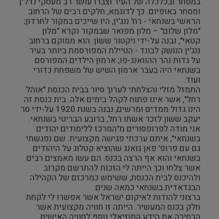
במסחר ובכלכלה של העיר וצברו עושר רב מעסקי נדל"ן
ומסחר באופיום. כך לדוגמא, חלקים רבים של הרחוב
הראשי בשנחאי - רח' ננג'ין, היו שייכים במקור לחרדון;
"מלון שלום" – מלון מפואר שבמקור נקרא "מלון
קטאי", נבנה על-ידי ויקטור ששון. הוא ממוקם ברחוב
ננג'ין הנושק לבונד - הטיילת המפורסמת ביותר בעיר
על גדות נהר ההוואנג-פו; ארמון הילדים המפורסם
בשנחאי היה בעבר ארמון השיש של משפחת כדורי
ועוד.
התמזל מזלי והצלחתי לערוך סיור בבית הכנסת "אוהל
רחל", אשר אינו פתוח לקהל בימים אלה. בית כנסת זה
הינו גדול ממדים ומרשים, נבנה בשנת 1920 על-ידי סר
יעקב ששון לזכר אשתו רחל, ברובע הבריטי בשנחאי.
אני מודה לפרופסורים מ"המרכז ללימודים יהודים
בשנחאי", איתם ערכתי פגישה מקצועית. שם נפגשתי
גם עם פרופ' פאן גואנג שהוציא קטלוג על היהודים
בשנחאי והוא אף הרצה בכנס. הם עשו מאמצים רבים
אשר צלחו וכך הייתה לי הזכות להתרשם מקרוב
ולהיכנס לבית הכנסת, ששימש כמרכזם של הקהילה
הבגדאדית בשנחאי כמאה שנים.
ברצוני להודות לאיקום ישראל אשר אפשרו לי לקחת
חלק בכנס המעשיר. הייתה זו חוויה מקצועית אשר
הרחיבה את הידע המוזיאלי נוסף לחוויה האישית.