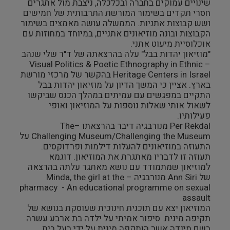
שינויים עמוקים בחברה ובכלכלה, ניצבת מול אתגרים
חסרי תקדים בשימור המורשת התרבותית של חמישים
מבנים היסטוריים
ושש קבוצות אתניות. הממשלה עושה מאמצים בשימור
הקבוצות ובונה מוזיאונים אתניים, במיוחד במחוזות עם
עיצוב
אוכלוסיית מיעוט אתני.
"מוזיאון יהדות בבל" עלה בהרצאתה של ד"ר שלי שנהב
– Visual Politics & Poetic Ethnography in Ethnic
Heritage Centers in Israel בהקשר של מרכזי מורשת
בארץ. אציין כי המשך הדיון על מוזיאון יהדות בבל
התקיים במפגשים עם עמיתים במהלך הכנס שביקשו
לשאול אותי שאלות נוספות על המוזיאון ואופי
פעילותיו.
Per Rekdal מנורבגיה דיבר בהרצאתו –The
Challenging Museum/Challenging the Museum על
התעוזה במוזיאונים להעלות דילמות ופרדוקסים.
תעוזה זו לדבריו מאתגרת את המוזיאון. דוגמא
למוזיאון שמתמודד עם נושא מאתגר עלתה בהרצאה
של Ann Siri מנורבגיה – Minda, the girl at the
pharmacy - An educational programme on sexual
assault
המוזיאון יצא עם תוכנית חינוכית שעוסקת בנושא של
תקיפה מינית. סיפור אמיתי על ילדה בת ארבע עשרה
בשם מינדה אשר הותקפה מינית על ידי בעל בית