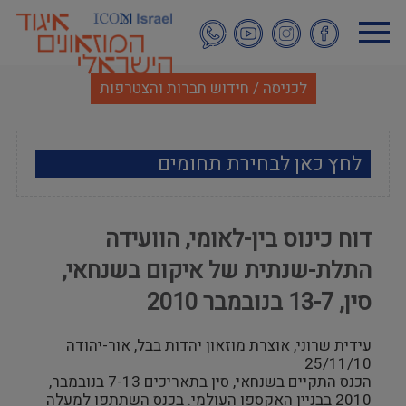
דילוג
לתוכן
העיקרי
לכניסה / חידוש חברות והצטרפות
לחץ כאן לבחירת תחומים
ארכאולוגיה
דוח כינוס בין-לאומי, הוועידה
אמנות
התלת-שנתית של איקום בשנחאי,
אתנוגרפיה
סין, 13-7 בנובמבר 2010
מוזאולוגיה כללי
עידית שרוני, אוצרת מוזאון יהדות בבל, אור-יהודה
25/11/10
הכנס התקיים בשנחאי, סין בתאריכים 7-13 בנובמבר,
היסטוריה ומורשת
2010 בבניין האקספו העולמי. בכנס השתתפו למעלה