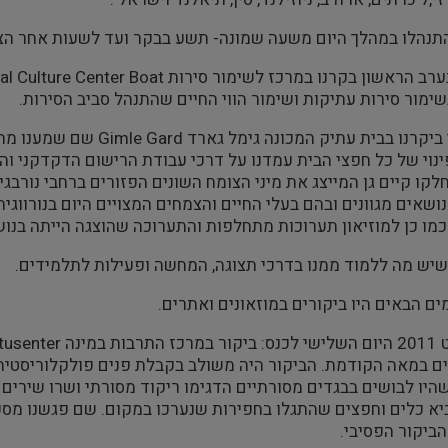
נהלו במהלך היום משעה שמונה- תשע בבקר ועד לשעות אחר הצהרי
ימור סירות עתיקות ושימור הווי החיים שהתנהל סביב הסירות.
בערב השני ביקרנו בבית עת
נוי של כל חפצי הבית עמדנו על דרכי עבודת הרישום הדקדקני והכ
קו קיים גן המייצג את מיני הצומח השונים הפזורים ברחבי נורבגיה
כמו כן למוזיאון תערוכות מתחלפות והתערוכה שהוצגה הייתה בנוש
 שיש מה ללמוד ממנו בדרכי תצוגה, המחשה ופעילות לתלמידים.
ם הבאים היו ביקורים במוזאונים ואתרים.
 במאה הקודמת. הביקור היה משולב בקבלת פנים פולקלוריסטית
יו לבושים בבגדים מסורתיים הדגימו ריקוד מסורתי ושרו שירים
יא כלים וחפצים שהתגלו בחפירות שנערכו במקום. שם פגשנו מספ
ביקור הפסיבי.