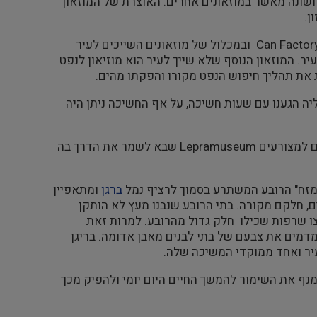
 ושונה מאשר במוזאונים אחרים. האוצרת של המוזאון
ן.
המשך היום ערכנו ביקורים במוזאון לקופסאות שימורים לסרדינים Can Factory Museum ובמכלול של מוזאונים השייכים לעיר
ר. המוזאון הנוסף שלא שייך לעיר הוא מוזיאון לנפט
חר הצהרים עזבנו את סוונגארד בספינה שטנו לכיוון ברגן Bergen אליה הגענו עם שעות חשיכה, על אף החשיכה ניתן היה
פתחנו את הבקר שלמחרת יום שלישי 30 באוגוסט במוזאון שהוקם בבית חולים למצורעים Lepramuseum שבא לשמר את הדרך בה
ברגן
ומתאפיין
 מעברים צרים וארוכים, חלקם מקורה. בתי הרובע שנבנו מעץ לא הותקן
 1955 פרצו שרפות שכילו חלק גדול מהרובע. למרות זאת
מדמים את צבעם של בתי לבנים מאבן אדומה. בריגן
בעיר ואחד ממוקדי המשיכה שלה.
מנף את השימור להמשך החיים היום יומי ולהפיק מכך