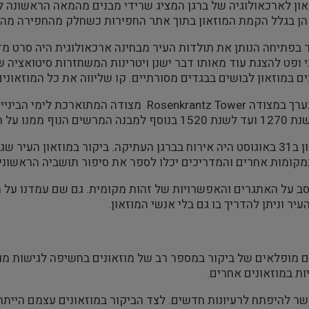
און לארכאולוגיה של ברגן המציג שרידי מבנים מהמאה הראשונה ל
 הן בגלל הקמת המוזאון בתוך אתר החפירות כשחלק מהחפירה מהוו
בפתיחה הנותן את תולדות העיר מבחינה ארכאולוגית היה סרט מדה
י ופט להצגת עוד מאותו דבר ישנן ויטרינות המשחזרות סיטואציה ש
 במוזאון לבושים בבגדים מסורתיים. קו שליווה את כל המוזאונים 
סיום היום נערך במצודה Rosenkrantz Tower מ
ף ממנו על העיר מדהים.
היום האחרון ב31 באוגוסט היה אירוח בברגן העתיקה. ביקור במוזאון
במקומות אחרים והמדריכים יכלו לספר את סיפור תושביה הראשונ
סב על האתגרים והאפשרויות של זהות מקומית. גם שם עמדנו על 
עיר וניתן להדריך בו גם בלי אנשי המוזאון.
ים מופלאים של ביקור במספר רב של מוזאונים בחשיפה לגישות מו
ות במוזאונים אחרים.
ר להיפתח לרעיונות חדשים. לצד הביקור במוזאונים עצמם הייתה 