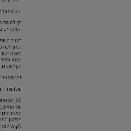
ההרצאות הת
העוסקים בש
המצריכה פי
באגדר שבחל
הקרחונים. 
זהו מוזאון
שלושת הימי
של התושבים
המארחים שה
מוזאון המב
לקהל לצד ה