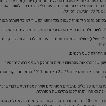
באמצעות האוספים שלהם הכוללים תמונות, ציורים, איורים, כלי יום 
ם הינם משמרי תרבות ועשויים להיות כלי חשוב בכדי לשפוך אור 
גם על כלי הבישול והאוכל.
בכינוס נתנה הזדמנות לעסוק בכל נושא הקשור לאוכל ושתיה מסורת
 לשני חלקים מרכזיים הכנס עצמו שנמשך חמישה ימים והמשך ה
Post Conference))– שלושה ימים נוספים שהיה נתון לבחירה וכלל
קים.
ו התחלק לשני חלקים:
ן שבו הרצאות שנמשכו יומיים והמחלק השני ארבעה ימי סיור.
ku
ח בנגינה על כלים נורבגיים מסורתיים ושירה מסורתית בדברי בר
 זה האחרון הגיע לכנס בתלבושת מסורתית
המשתתפים היו מכ- 20 מדינות ובהם: סרביה, נורבגיה, מפינלנד, אנג
י,ל כרתים, ארה"ב, ניוזילנד, סין, תיאלנד וישראל .