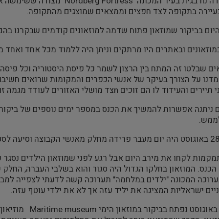
ביקרנו מצודה נורבגית בעיר המכו
עיירה בתקופה לצד חפצים וממצאים שמוצגים מהתקופה.
היום בביקור שמוזאון פתוח שדמה למוזאונים קודמים שבקרנו בהם
מוזאונים ובאתרים היו מרתקים וניתן היה ללמוד מכל אחד ואחד מ
ם שבלטו זה המתח בין הרצון לשמר כל פיסת היסטוריה וכל פיסה
דנו על הצורך בעיקר של אנשי הכפרים והמקומות שרואים חשיבו
העידוד לו הם זוכים nצד מושלי האזורים לעודד מגמה זו.
יתנה אפשרות להמשיך את הכנס במספר ימים נוספים של ביקור בע
ממש.
קמות לקחו את מירב היום אבל רגע לפני שמוזאון הילדים נסגר ע
 הכנס. המוזאון בחלקו הגדול היה סגור והוא בשלבי העברה, החלק 
רוכה המכונה "ילדים במלחמה" תערוכה קשה לדעתי לצפייה למבו
יים ישראליות המציגה את יליד עזה אך לא את ילדי עוטף עזה.
יום שני 29 באוגו