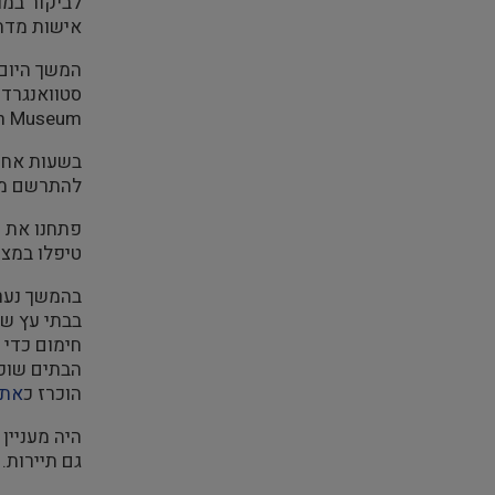
לביקור במו
אישות מדהי
סטוואנגרד 
Norwegian Petroleum Museum מוזאון
להתרשם מהע
טיפלו במצו
בהמשך נערך ביקור ב
חימום כדי
הבתים שופצ
הוכרז כ
אתר
היה מעניין
גם תיירות.