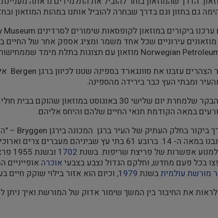
זאון. הדרך שהמוזאון בוחר להוביל את התלמידים נראתה מעניינת
מה גם בחזון וגם בדרך שבחרה להוביל אותנו במהות המוזאון ובחזו
מוזאונים עירוניים שכל אחד משמר ומציג אספק אחר של החיים בעי
 עם תצוגות בתלת מימד שממחישות את תהליך חיפוש הנפט מקורו והפקתו מהים.
בשעות א
יר ומבתי העץ כבר בירידה מהספינה.
רעים במאה הקודמת תנאי החיים שלהם והיחס אליהם.
חלק העתיק של העיר ברגן המכונה בירגן Bryggen – "המזח" הרובע המשתרע בסמוך לרציף נמל
בבתי עץ שנבנו במאה ה- 14. ברובע 61 בתי עץ שביניהם
 למנוע אפשרות של פריצת שריפות. בשנת
1702
ובשנת
ו בכל פעם מחדש, וחלקם הגדול נצבע בצבעי
אוכרה
אופייניים ה
 מורשת עולמית
בשנת
1979
, וכיום הוא אזור בילוי שוקק חיים 
 לראות את החיבור בין המשך שימור אדוק של המורשת ואיך ניתן ל