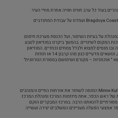
ם בעוד כל ערב חווינו חוויה אחרת מחיי העיר.
כך למשל בערב הראשון בקרנו במרכז לשימור סירות Bragdoya Coastal Culture Center Boat ועמדנו על עבודת המתנדבים
יק המכונה גימל גארד Gimle Gard שם שמענו מהמנהלת על בעיות השימור, ועל הכנסת מערכת חימום
נת המקום לשינויים. בהמשך ביקרנו במוזיאון לטבע
 ובו מנסים למצוא ולגדל צמחים נכחדים. המוזיאון
עצמו מציג נושאים מגוונים ובהם בעלי החיים והצמחים המצויים היום בנורווגיה, ונושאים מדעיים כגון מהו קרבון 14 או תזוזת
א " אוכמניות – מקורם ושימושם במסורת הנורווגית"
25 באוגוסט 2011 היום השלישי לכנס: ביקור במרכז התרבות במינה Minne Kultusenter המנסה לשחזר את אורחות החיים והמנהגים
 של ראש הכפר, אחת מיוזמות המרכז ומנהלת המרכז.
 מסורתיים להנאתנו הרבה. במרכז המבקרים הוקם
ר אמצעי הפעלה מעניינים המשלבים יצירה ועשייה