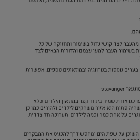
נה Nordberg Fortress מצודה ששימשה את החיילים הגרמנים במלחמת העולם השניה, ושמענו
.
הם.
 מהעבר לצד קושי גדול בשימור ותחזוקה של כל
ת בשימור העבר למען עצמם והדורות הבאים לצד
רים נוספות בנורווגיה ובמוזאונים נוספים. אפשרות
רכנו אורת שמיר ביקור קצר במוזאון הילדים שלא
שהיה פתוח הוא אזור משחקים לילדים ולהורים כמו כן
גרים על אחת כמה וכמה לילדים. תערוכה חד צדדית
סט נפתח בביקור במוזאון הימי Maritime museum מוזיאון השוכן על שפת הים ומחפש דרך להכניס את המבקרים