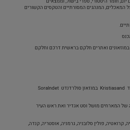
יום, חומר היסטורי, ספרי בישול, וממצאים
על המאכלים, המנהגים המסורתיים והטקסים הקשורים
יים.
כנס
 ביקורים במוזאונים ואתרים חלקם בראשית דרכם וחלקם
בימי הכינוס הראשונים בתאריכים 24-23 באוגוסט 2011 התארחנו בקריסטנסד Kristiasand במוזאון סולרדנדט Soralndet
כה של המארחים מושל וסט אגדיר ואת ראש העיר
ליה, טנזניה, קרואטיה, פולין סלובניה, גרמניה, אוסטריה, קנדה,