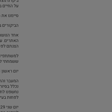
על החיים ב
סיימנו את 
הביקורים ב
אחד הנושאי
האתרים. עמ
הצגתם לפני תיירים ו
למשתתפים נ
ששמחתי ל
יום ראשון 28 באוגוסט היה יום מעבר פרידה מחלק מאנשי הקבוצה וסיעה לסטונגאר stavanger
המעבר והתמ
נכלל בסיור
נחשפנו לתע
לפחות בעינ