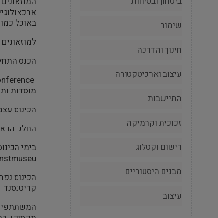
ביטחון ובטיחות
המוזאונים 
ארכאולוגיי
באוכל כמו 
שימור
למוזאונים 
חינוך והדרכה
הכנס התחלק
עיצוב וארכיטקטורה
מוסדות ותי
התיישבות
הכינוס עצמ
זכוכית וקרמיקה
החלק הראשו
רישום וקטלוג
nstmuseu .
מבנים היסטוריים
הכינוס נפת
קריטנסנד –
עיצוב
מקסיקו, ברז