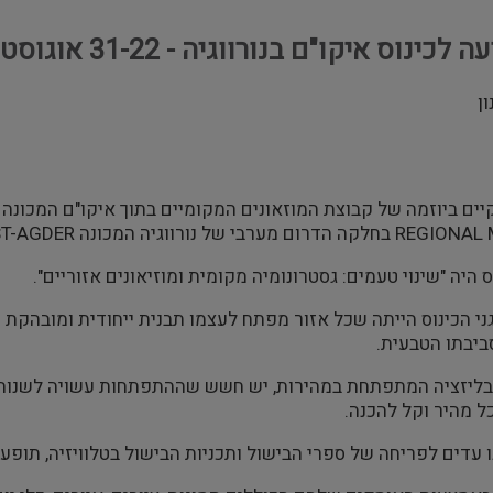
כינוס איקו"ם בנורווגיה - 31-22 אוגוסט 2011
ן
ערבי של נורווגיה המכונה VEST-AGDER.
 היה "שינוי טעמים: גסטרונומיה מקומית ומוזיאונים אזוריים".
י הכינוס הייתה שכל אזור מפתח לעצמו תבנית ייחודית ומובהקת 
ביבתו הטבעית.
ובליזציה המתפתחת במהירות, יש חשש שההתפתחות עשויה לשנות
ל מהיר וקל להכנה.
 עדים לפריחה של ספרי הבישול ותכניות הבישול בטלוויזיה, תופע