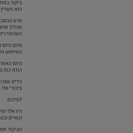
ביקור במוז
הוא מעניין
סרט ההסבר 
תהליך שיונ
כשהמדריכים
בשימוש משנת 1270 ועד לשנת 1520 בנוסף למבנה המרשים הנו
הוזזו כמו 
הדיון שם נ
ציבורי של ה
לסיכום
היו אלו ימ
קשיים ובעי
הביקור אפש