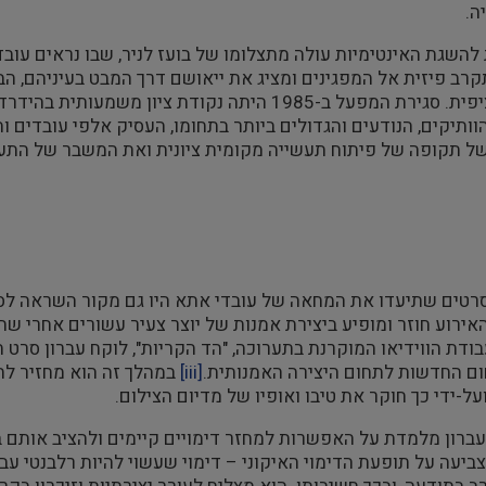
ה.
השגת האינטימיות עולה מתצלומו של בועז לניר, שבו נראים עובד
רב פיזית אל המפגינים ומציג את ייאושם דרך המבט בעיניהם, 
בצורה ספציפית. סגירת המפעל ב-1985 היתה נקודת
ותיקים, הנודעים והגדולים ביותר בתחומו, העסיק אלפי עובדים
ל תקופה של פיתוח תעשייה מקומית ציונית ואת המשבר של התעש
רטים שתיעדו את המחאה של עובדי אתא היו גם מקור השראה לסרט ה
ירוע חוזר ומופיע ביצירת אמנות של יוצר צעיר עשורים אחרי ש
בודת הווידיאו המוקרנת בתערוכה, "הד הקריות", לוקח עברון סרט
ם החדשות לתחום היצירה האמנותית.
[iii]
במהלך זה הוא מחזיר לת
על-ידי כך חוקר את טיבו ואופיו של מדיום הצילום.
עברון מלמדת על האפשרות למחזר דימויים קיימים ולהציב אותם
צביעה על תופעת הדימוי האיקוני – דימוי שעשוי להיות רלבנטי עבו