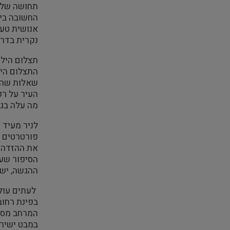
תחושה של א
החשובה ביו
אנושית טעו
נקרית בדרכ
תצלום הילד
התצלום היא
שאלות שהתש
העיר על רק
מה עלה בגו
פורטרטים ש
את ההזדהות
הסיפור שעו
ההגשה, ישי
לעתים עולה
בפינת רחוב
המרחב מסבי
במבט ישיר.