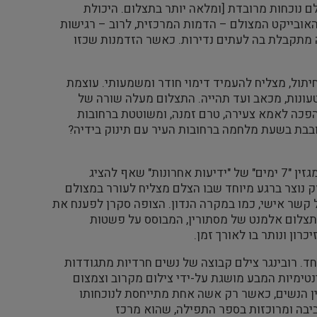
 נוכחות מרובדת [ומלאה יותר בתצלום. היכולת
האובייקט המצולם – הדמות המרכזית, לרוב – רגישות
ה מתקבלת בה לעתים נדירות. כאשר הזדמנות שכזו
חיתול, מצליח להעמיד דימוי חודר ומשמעותי. עוצמת
עונות, מכאב ועד תהייה. התצלום מעלה שורה של
הפכה לאמא צעירה, טרם זמנה, ומשוטטת ברחובות
ובבת בשעת מלחמה ברחובות העיר עם תינוק בידיה?
לניר מעיד על עצמו שגם בתקופות ששימש צלם עיתונות עבור "על המשמר" ומגזין "7 ימים" של "ידיעות אחרונות" שאף להציג
 נוצר ברגע מיוחד שבו הצלם מצליח לעורר במצולם
 קשר אישי, כמו במקרה הנדון. הצופה סקרן לפענח את
תצלום אלמנט של מסתורין, המבוסס על פשטות
רון ונותר בו לאורך זמן.
 רובינגר צילם קבוצה של נשים חרדיות מתגודדות
טימיות המבע מושגת על-ידי צילום מקרוב וצמצום
ן הנשים, כאשר רק אשה אחת מתייחסת לנוכחותו
ביבה ומרוכזות בספר התפילה, שהוא מרכז