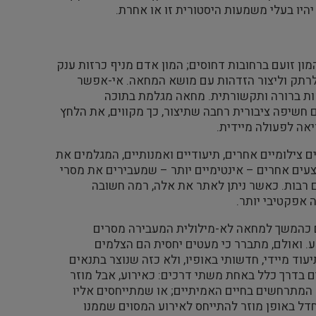
היו בעלי משמעות היסטורית זו או אחרת.
ן זועם ברחובות דחוסים; המון אדם מניף כרזות ענק
 לרתק וליצור הזדהות עם מושא המחאה. אי-אפשר
ות ברורה ותקשורתית. מחאה מגלמת בתוכה
ים חשיפה ציבורית רחבה שתיצור, כך מקווים, את הלחץ
יאה לפעולה מיידית.
צילומיים אחרים, תיעודיים ואמנותיים, המגלמים את
עים אחרים – אינטימיים יותר – שמעבירים את מסרי
ם רבות. כאשר ניתן לאתר את אלה, רמה חשובה
 אפקטיבי יותר.
 כהמשך למחאה לא-מילולית המעבירה מסרים
ע. ואולם, מתברר כי מעטים יחסית הם הצלמים
ד מיידי, חדשותי באופיו, ולא כזה שנוצר בתנאים
ים בדרך כלל באחת משתי דרכים: כאירוע, אבל מוזר
המתרחשים בחיים האמיתיים; או שמתייחסים אליו
 חדל באופן מוזר להתייחס לאירוע המסוים שממנו