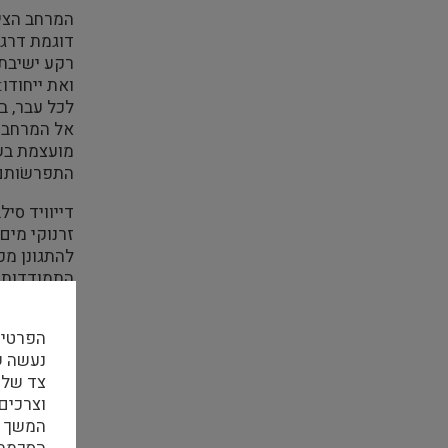
המרחב הציל
דוגמת דרגת
רקע ישיבת 
ואת ייחודו
לכל עבר, ב
אל המרחב ש
מועצמת בשל
התפרשׂותם 
דייוויד סי
זרנוקי מים
להתגונן מפ
התמודדות מ
בשני התצלו
הפרטיו
גם כאשר הצ
אינטואיטיב
צד שלי
התייחסות ל
וצרכים
המשך ה
טשטוש זהות