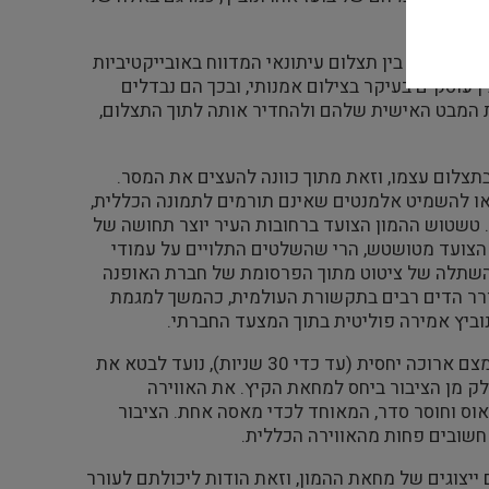
המבחינה בין תצלום עיתונאי המדווח באובייקטיביות
ן עוסקים בעיקר בצילום אמנותי, ובכך הם נבדלים
 המבט האישית שלהם ולהחדיר אותה לתוך התצלום,
תצלום עצמו, וזאת מתוך כוונה להעצים את המסר.
ו להשמיט אלמנטים שאינם תורמים לתמונה הכללית,
 טשטוש ההמון הצועד ברחובות העיר יוצר תחושה של
ן הצועד מטושטש, הרי שהשלטים התלויים על עמודי
א השתלה של ציטוט מתוך הפרסומת של חברת האופנה
עורר הדים רבים בתקשורת העולמית, כהמשך למגמת
וביץ אמירה פוליטית בתוך המצעד החברתי.
הטשטוש שנוקטת הורבין, תוצאה של הצבת המצלמה על גבי חצובה ופתיחת צמצם ארוכה יחסית (עד כדי 30 שניות), נועד לבטא את
 מן הציבור ביחס למחאת הקיץ. את האווירה
ס וחוסר סדר, המאוחד לכדי מאסה אחת. הציבור
 חשובים פחות מהאווירה הכללית.
ייצוגים של מחאת ההמון, וזאת הודות ליכולתם לעורר