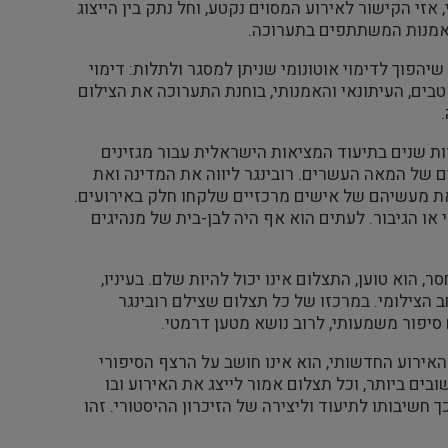
 אזי הקישור לאירוע המסוים נקטע, וחל נתק בין הייצוג
האמנות המשתתפים בתערוכה.
שיהפוך לדימוי אוטונומי שניתן למסגר ולתלות: דימוי
בים, העיתונאי והאמנותי, בוחנת התערוכה את הצילום
ות שנים בתיעוד המציאות הישראלית עבור מגזינים
ים של המאה העשרים. רובינגר ליווה את המדינה ואת
עד מקרוב את מעשיהם של אישים מרכזיים שלקחו חלק באירועים.
או הגיבור. לעתים הוא אף היה לבן-בית של מנהיגים
, הוא טוען, התצלום אינו יכול להיות שלם. בעיניו,
 הצילומי. במרכזו של כל תצלום שצילם רובינגר
סיפור משמעותי, לרוב נושא מטען דרמטי.
אירוע החדשותי, הוא אינו חושב על הרצף הסיפורי
ים ביותר, וכל תצלום אמור לייצג את האירוע ובו
ך חשיבותו לתיעוד וליצירה של הזיכרון ההיסטורי. זהו