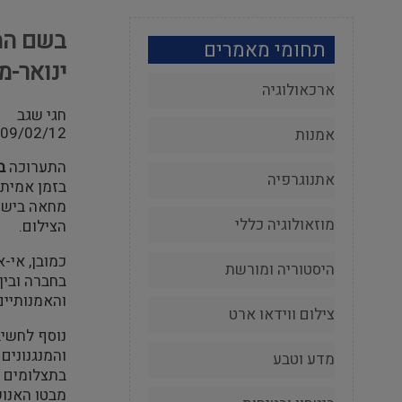
בשם המח
תחומי מאמרים
ינואר-מרץ 
ארכאולוגיה
חגי שגב
09/02/12
אמנות
התערוכה
ב
אתנוגרפיה
בזמן אמיתי
מחאה בישרא
מוזאולוגיה כללי
הצילום.
כמובן, אי-
היסטוריה ומורשת
בחברה ובין
והאמנותיים
צילום ווידאו ארט
נוסף לחשיב
והמנגנונים
מדע וטבע
בתצלומים ב
מבטו האנוש