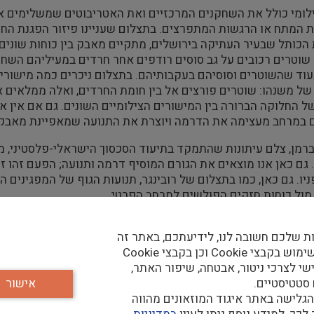
ומי כולל את השחקנים המרכזיים ואת האטריבוטים שמשלימים א
 המתח או הרגשות המתפרצים. בתצלום שעניינו פיזור הפגנת החרד
הכותל שבעיר העתיקה בירושלים, מתקיים מאבק בין כוחות שונים
: שוטרים רכובים על גב סוסים רודפים אחר חרדים במעיליהם השח
עוד שהשוטרים וסוסיהם בעקבותיהם. בתצלום ניכרים כמה מישורי
ל משנהו: שוטרים פורצים אל בין חומת החרדים, ואלה ממלאים 
 החלוקה הברורה בין המישורים הצילומיים השונים. גם אם אי
במרחב מעצימה את הדרמה ויוצרת את התנועה שמאפיינת מאבקים
לברמן, צלם עיתונות שהתמקד בתיעוד הסכסוך הישראלי-פלסטיני, מ
. גם כאן אנו מוצאים את הגורם המוסיף דרמה ותנועה; הפעם זהו ז
ניו. גם כאן, כמו בתצלום של רובינגר, תנועות הגוף של המפגינים 
ול כוחות חזקים הפולשים למרחב הפרטי.
מים הללו הגורם האנושי קיים ומשפיע על התצלום. לכאורה מדוב
ת שלכם חשובה לנו, לידיעתכם, באתר זה
ופה אינו מכיר את הרקע להתרחשות המתועדת, עדיין ביכולתו לזהו
נעשה שימוש בקבצי Cookie וכן בקבצי Cookie
י יוצר הדיווח העיתונאי תחושה של אוניברסליות מסוימת – כל אחד
שי לצרכי ניטור, אבטחה, שיפור האתר,
המון המשתתף בהפגנות כאל גוף ייצוגי אחד היא מוטיב חוזר בכל
 סטטיסטיים.
אישור
בתצלומי ההפגנות של קיץ 2011. רבים מהצלמים שתצלומי
גלישה באתר איגוד המוזאונים מהווה
ם ופניהם בצורה מכוונת ומודעת. דוגמאות מובהקות לכך ניתן למ