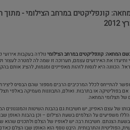
אה: קונפליקטים במרחב הצילומי - מתוך תער
2012
שם המחאה: קונפליקטים במרחב הצילומי
 ותיעדו את האירועים עצמם, תערוכה זו שמה לה למטרה לעצור ול
ל. הכוונה היא לנסות לזהות מאפיינים ומגמות, להציג אותם בה
אפשר להתייחס לכלל המרכיבים הרבים מספור שהם הבסיס ליצירת 
 אם בפוליטיקה או בתרבות. ואולם, התבוננות מעמיקה באלפי תצל
 של תצלומי המחאה.
ותו של עצם האפיון, יש חשיבות גם בהבנת השיטות והמנגנונים ה
 הללו משפיעים על הצלמים בשעת הצילום – וכן בהבנת האופן שבו 
שעת הצגתם. חשיבות רבה יש לאופיו של הצלם ולתכנים שהוא שו
ית, הפוליטית והתרבותית. היבט נוסף הוא האופן שבו הצלם כא