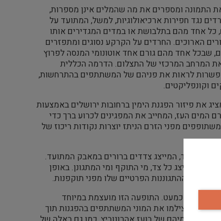
ת התמונה ומספרים את מה שהמלים אינן מספרות,
ים נגד חפירות ארכיאולוגיות, למשל, המתועד על
, כל אחד מהם בתלבושת או במדים המגדירים אותו
ורים הארוכים. החרדים על הקרקע נסוגים ומתפזרים
ם, שבכל אחד מהם גורם אחד אוטונומי המנסה לפרוץ
את המרחב המרכזי של התצלום. הדרמה הכללית
ן אפשרות לראות את פניהם של המשתתפים בהתרחשות,
 וקונפליקטים.
ציג את פיזור הפגנת הימין ברחובות ירושלים באמצעות
רם המים העז, המחייב את המפגינים לכרוע ברך כדי
המשתופפים מפני הזרם הניתז יוצרות נקודות ריכוז של
ר בגוש אחד, המייצג צדדים ברורים במאבק המתועד.
ת מה מייצג כל צד, מי התוקף ומי המתגונן. באופן
 וזכרונות ההתגוננות הפרטיים שלו מפני תוקפנות.
 התצלומים כמעט. התופעה הזו מועצמת במיוחד
הם נסקרו לקראת התערוכה צילמו את המוני המשתתפים בהפגנות תוך
צוא בתצלומיהם של בועז אהרונוביץ, כמו גם באלה של