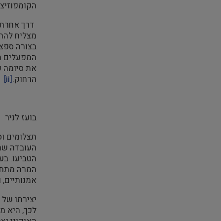
הקומפוזיצי
דרך אחרת ל
מצליח להתק
המפעלים הו
את סיומה ש
הרחוק.
[ii]
בועז לניר
תצלומים וס
העובדה שהא
הטביעו. בע
המרה מתחו
אמנותיים, ו
יצירתו של 
לכך, היא מ