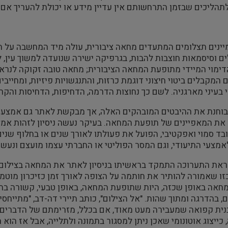
לתהליכים שבזמן התרחשותם אין עדיין מידע או יכולת להעריך אם י
ינים תצלומים המתעדים מחאה ציבורית, עולה מיד המחשבה על המו
ם וסיסמאות חוצבות להבות, בגרפיקה ישירה שנועדה למשוך עין,
ימוי המיידי מתופעת המחאה הציבורית; מחאה טובה זקוקה לנרא
 המקבלים ביטוי חיצוני דוגמת כרזות, והתנגשויות פיזיות, ומחייב
וי בעיני מארגניה. לשם כך נחוצות הדרמה, הדחיפות, הדחיסות והקר
בוחנת את ההיבטים המובהקים האלה, אך מבקשת לאתר גם אמצעים 
 את המאפיינים של תופעת המחאה. בעיקר נעשה ניסיון לזהות אמצ
ד סמוי ואפקטיבי, הפועל את פעולתו לאורך שנים או בחלוף שני
מצעי התיעודי, וגם המסר הפוליטי או החברתי עצמו מועצם ונעשה
את התערוכה התמקד בראשיתו בניסיון לאתר את המחאה בצילום
 כזו שאמורה להותיר את חותמה על הצופה לאורך זמן כזיכרון מוטמ
אה באופן שכזה, היות שתופעת המחאה, באופן טבעי, קשורה בתיעו
, בהדרגה ומתוך שהות. "אל הצילום", כותב תיירי דה-דב, "מתייחס
ית קפואה שמעבירה מעט מאוד, אם בכלל, מזרימתם של הדברים 
 כייצוג אוטונומי שאכן ניתן למסגור בתמונה ולתלייה, אבל אז הוא