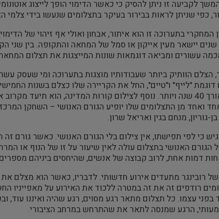
שך לקביעה זו ניתן להסיק כי כאשר הדימוי הופך לייצוג אוטונומי,
, כפי שניתן לראות בבירור בעיקר בתצלומים שנעשו בידי צלמי 
 המחקרי בתערוכה זו הוא איתור, אבחון ואולי אף זיהוי של הדימוי 
נים יישאר מעין אייקון או סמל של המחאה והתקופה. בין שני הקט
מה עשורים ומביאה דוגמאות שונות המייצגות את תצלום המחאה.
ר, הצלם הוותיק ביותר שעבודותיו מוצגות בתערוכה ומי שעסק עשר
 דוגמת "לייף" ו"טיים", החל את הקריירה שלו כצלם בשנות החמיש
מנהיגיה לאורך 40 שנה ויותר. נוסף לצילום קורות המדינה, הוא תי
אחד ואחד מן התצלומים שלו יופיע הגורם האנושי – השחקן המרכזי 
ן-גוריון, מנחם בגין ואריאל שרון.
יש כי לפי תפישתו, אין צילום בלי הגורם האנושי. כאשר גורם זה חסר
 הגורם האנושי בתצלום עולה לאין שיעור על זו של הנוף או המרחב
ות דמות אחת, לרוב קבוצה של אנשים, שהיחסים ביניהם מספרים 
ל רובינגר מתעדים אירוע חדשותי. לדבריו, כאשר הוא מצלם את ה
מים רודפים זה את זה במטרה ללכוד את האירוע על מאפייניו החשוב
בפני עצמו. כל תצלום מתאר רגע מסוים, רגע שהיה ואיננו עוד, ובכ
עותי, הרגע שמנסה לתאר את שהתרחש במרחב הציבורי.