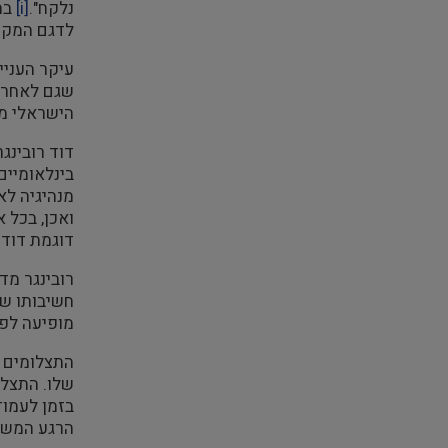
נלקח".
[i]
בהמ
לדגם המקור
עיקר העניין
שגם לאחר ש
הישראלי מכ
דוד רובינג
בינלאומיים
ואכן, בכל 
דוגמת דוד ב
רובינגר מדג
חשיבותו של
מופיעה לפח
התצלומים ש
שלו. התצלו
בזמן לעמוד 
הרגע המשמ