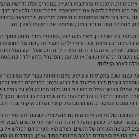
ינטימיות, התכנסות ומורכבות רגשית. במקרים אלה נדרשת מהצלם
תר היא היכולת לזהות את הסיטואציה, ללכוד אותה ולהעביר דרך 
נה. עבור רוב צלמי העיתונות זו משימה מורכבת, שהתוצאה הרצוי
ם, מתחולל קסם מיוחד במינו, שמותיר את רישומו לאורך זמן.
ה בעיר צור שבלבנון, מאת בועז לניר, האוחזת בידה תינוק עטוף ב
 בלכידת רגע מיוחד שבו עיני הילדה מעבירות קשת של תחושות ט
ובה עליהן אינה ברורה: מי היא הילדה הזו, שעל רקע המלחמה 
ע מכונית הנראית נטושה או פגועה מהפגזה? מדוע ילדה כזו מסת
רלה לאחר הצילום?
המסר שבהם חורג מתיעוד של הרגע עצמו. הפורטרט הישיר והחזק
, אפילו כאשר הצילום הוא של רגע בלתי מתוכנן ולא על בסיס של
מד מאחורי התצלום והדמות המרכזית שמככבת בו. כאשר נוסף ל
רות המבע והמסרים, זהו הרגע המכונן של תצלום איקוני שנחרת בזיכ
 תחושה של מחאה אינטימית גם מתצלומים שבהם יותר מאדם אחד.
 במאה שערים, כשהן מתפללות נגד הדרישה לגיוס נשים לצבא. אינ
ב לקבוצה הסגורה של הנשים. הצלם הוא מעין גורם הפולש אל בי
 יתר הנשים העומדות סביבה מכונסות בתוך עצמן, מבודדות מן הס