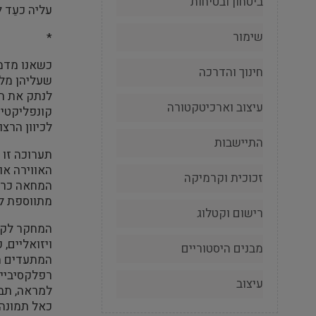
ביטחון ובטיחות
עליה כעֵד 
שימור
*
כשאנו מדמי
חינוך והדרכה
שעליהן מלי
לנתק את הד
עיצוב וארכיטקטורה
קונפליקטים
לכיוון הרצ
התיישבות
תערוכה זו 
האווירה או
זכוכית וקרמיקה
המחאה כרוב
מתווספת לא
רישום וקטלוג
המחקר לקר
ויזואליים,
מבנים היסטוריים
המתעדים מח
רפלקסיביים
עיצוב
למראה, תבנ
כאל תמונה,