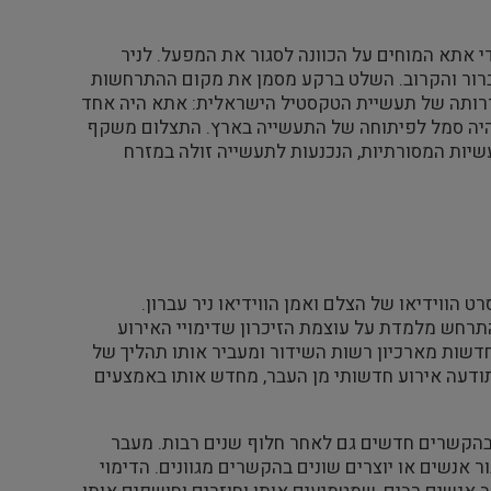
י אתא המוחים על הכוונה לסגור את המפעל. לניר
הברור והקרוב. השלט ברקע מסמן את מקום ההתרחשות
 ציון משמעותית בהידרדרותה של תעשיית הטקסטיל הישראלית: אתא היה אחד
 והיה סמל לפיתוחה של התעשייה בארץ. התצלום משקף
יות המסורתיות, הנכנעות לתעשייה זולה במזרח
ווידיאו של הצלם ואמן הווידיאו ניר עברון.
התרחש מלמדת על עוצמת הזיכרון שדימויי האירוע
 חדשות מארכיון רשות השידור ומעביר אותו תהליך של
ודעה אירוע חדשותי מן העבר, מחדש אותו באמצעים
 בהקשרים חדשים גם לאחר חלוף שנים רבות. מעבר
ר אנשים או יוצרים שונים בהקשרים מגוונים. הדימוי