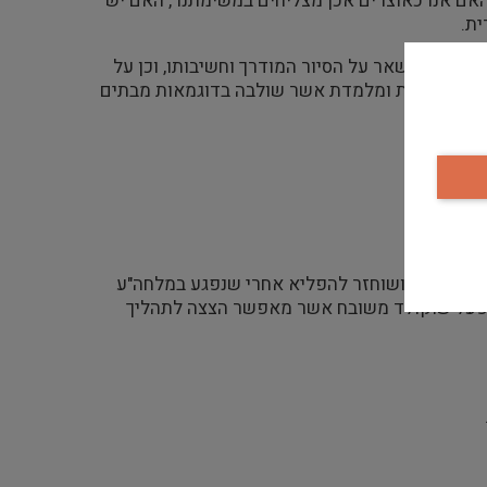
אם אנו כאוצרים אכן מצליחים במשימתנו , האם יש
ת.
רי ובין השאר על הסיור המודרך וחשיבותו, וכן על
 מאוד פרקטית ומלמדת אשר שולבה בדוגמאות מבתים
טי העיר. הארמון שומר ושוחזר להפליא אחרי שנפגע במלחה"ע
ל מפעל שוקולד משובח אשר מאפשר הצצה לתהליך