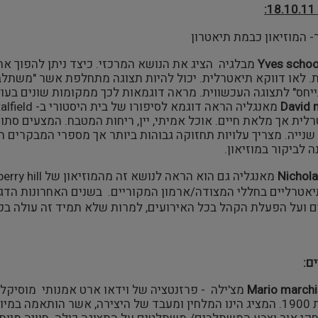
 המוזיאון כבמת תיאטרון
Yves scho
מבלגיה הציג את הנושא המרכזי. כיצד ניתן להפוך א
. לאו דווקא תיאטרלית. יכול להיות תצוגה מתחלפת אשר "משתלבת
יחס" לתצוגה העכשווית. מראה דוגמאות לכך ממקומות שונים בעול
David 
לית אך מלאת חיים. אוכל אמיתי, יין, ריחות המטבח. המצעים סתורי
שנייה. מצריך עלויות תחזוקה גבוהות ביותר אך מספרי המבקרים ה
 לביקור במוזיאון.
Nichola
אטרליים בחללי המצודה/ארמון המקוריים. בשנים האחרונות הדג
 ועל הפעלת הקהל בכל האירועים, למרות שלא תמיד זה עולה בקנ
ם:
Mario marchi
משנת 1900. המציג הינו המלחין ומעבד של היצירה, אשר הותאמה