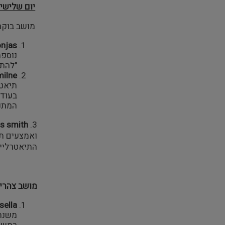
יום שלישי 18.10.11:
מושב בוקר-
onjas
נוספת
"להתי
milne
תיאטר
בעוד 
המתנה
s smith
3.
ואמצעים תי
התיאטרליים
מושב צהריי
sella