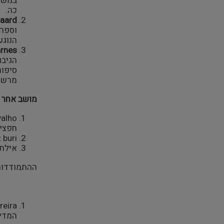
במשחק
כה.
aard
וספרו
הנוגע
arnes
הגיבו
מרשימ
מושב אחר ה
חפצים
Heinz buri- דנמרק: סיורים מודרכים תיאטרליים 
אילת 
ההתמודדות 
המדינ