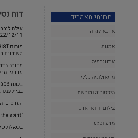
דוח נסיעה 
תחומי מאמרים
אילת ליבר
ארכאולוגיה
22/12/11
אמנות
פורום
IST
השוכנים בב
אתנוגרפיה
מדובר בדרך
מהותי ומרכ
מוזאולוגיה כללי
בבית עגנון.
היסטוריה ומורשת
הפרסום המו
צילום ווידאו ארט
"catching the spirit", עסק בחוויה הכוללת של המבקר בבית ההיסטורי, והציע דיון
מדע וטבע
בשאלת שילו