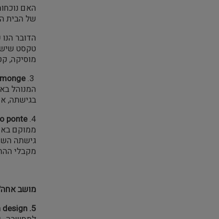
האם נוכחות
של הבית הה
הדובר הנו 
טקסט שיש ל
מוסיקה, קטע
s monge
3.
המנוהל באו
בגישתה, אך
o ponte
4.
ממוקם בארמ
גישתה השמר
מקבלי ההח
מושב אחה"
n design
5.