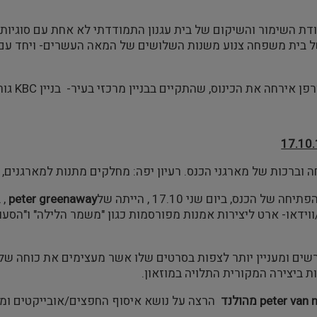
ת השימור והשיקום של בית עגנון התמודדתי לא אחת עם סוגיות א
 בית משפחה צנוע משנות השלושים של המאה העשרים- ויחד עם זה
רחה את הכינוס, שהתקיים בבניין מרכזי בעיר- בניין KBC גורד השחקים הראשון באירופה כולה.
 וברכות של מארגני הכנס. רעיון יפה: מחלקים מתנות למארגנים, מ
peter greenaway
, 
ווידאו- ארט ליצירות אמנות מפורסמות כגון "משמר הלילה" ו"הסעו
ים ומעניין יותר לצפות בסרטים שלו אשר מעצימים את כוחה של
ת ביצירה המקורית התלויה במוזאון.
peter van
מהולנד
הרצה על נושא איסוף החפצים/אובייקטים ומש