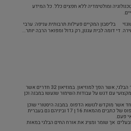
תמש בטכנולוגיה ומולטימדיה ללא חפצים כלל. כל המידע
ים.
פורטוגל:בית היסטורי של dues de joao משורר פוטוגזי בליסבון המקיים פעילות תרבותית עניפה: ערבי
ה. די דומה לבית עגנון, רק גדול ומפואר הרבה יותר...
– סיור מודרך במוזיאון רובנס, בביתו ההיסטורי של הצייר הבלגי, אשר הפך למוזיאון. במוזיאון 32 חדרים אשר
ומקצועי עם דגש על עבודות השימור שנעשו במבנה וכן
חד אשר מוקדש לנושא הדפוס. במבנה היסטורי שוכן
מוזיאון שלם המציג מכונות דפוס ושיטות הדפסה עתיקות לצד עותקי דפוס של כתבים מהמאות 16 ן 17 וביניהם גם בעברית
י פעם.
 אשר עבר גלגולים ובעלים אך שומר ומציג את אורח החים הבלגי במאות