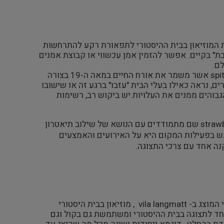
ת המוזיאון בבית ההיסטורי לתפאורת רקע להתרחשות
" בקיים. אפשר להזמין אמן עכשווי או קבוצת אמנים
ם.
מאנגליה הראה דוגמא לסיפורו של בית היסטורי ב- spitalfield אשר משמר את אורח החיים במאה ה-19 בצורה
ם, נראה כאילו בעלי הבית "עזבו" ברגע זה או שישובו
גבוהים ממנים את העלויות.יש ביקוש רב, רשימות
מאנגליה גם הוא הראה לנושא זה מהמוזיאון של strawberry hill שם מתמודדים עם הנושא של שילוב תיאטרון
ש בפעילות המקום היא על האירועים והאמצעים
ה אחד עם צרכי התצוגה.
מצ'ילה - פרזנטציה של וידאו ארט אמנותי מוסיקלי המוצג ב- vila langmatt , מוזיאון בבית היסטורי
 במיוחד לתצוגה בבית ההיסטורי ומשתמשת גם בקול וגם