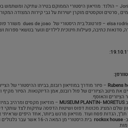
10. Jorien jas – הולנד: מוזיאון היסטורי הממוקם בטירה עתיקה ומש
מים , סרטים וטקסטים מוקרן ישירות על גבי קירות המצודה המקורי
12.elsa rodrigues – 
 סדנאות כתיבה, פעילות חינוכית לילדים ונוער בנושאי ספרות ושיר
וורפן:
Rubens h
ם את מיטב הציורים של פול רובנס, אמן הדיוקנאות. הסיור מקיף 
 הציורים והאוסף.
ב
MUSEUM PLANTIN- MORETUS
– מוזיאון מקסים ומרהיב במיו
תנ"ך, הגדות פסח ועוד. מוזיאון מרגש ביותר, אחד היפים שראיתי א
ב-
rockox house
בית היסטורי מן המאה ה-16
מות