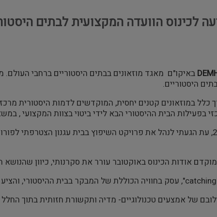
לכינוס הוועדה המקצועית לבתים היסטוריים DEMHIST, אוקטובר
DEMH
באיקו"ם מאגד מוזאונים בבתים היסטוריים ברחבי העולם. מ
תים היסטוריים.
 כלל במוזאונים קטנים יחסית, המוקדשים לדמות היסטורית מרכזי
זי בפעילות הבית ההיסטורי הבא לידי ביטוי בצוות המקצועי , במשא
בשנת 2006, עת הגעתי לנהל את פרויקט השיפוץ בבית עגנון הצטרפתי לפ
קדם אודות הכינוס באוקטובר עורר את סקרנותי, כיוון שהנושא ה
בם של אמצעים טכנולוגיים- מדיה ותקשורת חזותית בתוך החלל 