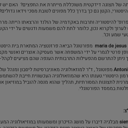
ה של תצוגה דידקטית משוכללת מייתרת את החפצים? האם יש להמ
יסטורי, הקטן גם כך בדרך כלל מפונים לטובת מסכי וידאו גדולים?
פרופ' להיסטוריה ותרבות באקדמיה של הולנד והרצאתו הייתה מרת
ערוך ולקרוא נכון, כלומר לתת להם משמעות ודגשים על ידי הקשר
י שמע וכו'.
maria de jesu
מפורטוגל הביאה פרזנטציה המתארת בית היסטורי
פן פרטי לגמרי על ידי המשפחה אשר מעסיקה אוצרים ואנשי מקצוע
 ניתן להתרשם מהפעילות התרבותית הענפה שהם מציעים לקהל- סי
Antoni
מפוטוגל , ד"ר למוזאולוגיה מאוניברסיטת ליסבון ומנהל ש
ון היסטורי.טענתו היא שהמוזאולוגיה העכשווית חייבת להשתמש 
נית לתצוגות המסורתיות, תהליך שהוא מנסה להוביל במוזיאון אות
לטות בממסד הפורטוגלי.
צ:
sie
מבלגיה דיברו על מושג הזיכרון ומשמעותו במוזיאולוגיה המע