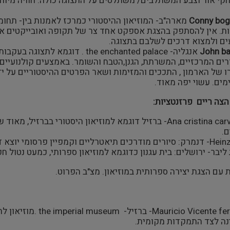
י אור וצבע המשתלבים/ משתלטים על התצוגה כולה. חוויה מיוחד
Conny bog
מארה"ב- המוזיאון ההיסטורי כמרכז לאמנות בין- תחומי
ת. אין להסתפק בהצגת אספקט אחד צר של תקופה ואובייקטים אל
ים ולמצוא דרכים לשלבם בתצוגה.
John b
אנגליה- the enchanted palace . 
רים המרכזיים, המשרתת, הגנן,הטבח והשומר. באמצעים קולנועי
ים. עשוי יפה מאוד.
צה ריים פרזנטציות:
Ana cristina carvalho- ברזיל דוגמא למוזיאון היסטורי בבר
.
וקמפיין פרסומי יוצא דופן במוזיאון היסטורי בדנמרק.
ליבר- ירושלים: בית עגנון כדוגמא למוזיאון ספרותי, כמעט נטול חפ
עם הצגת יצירה ספרותית במוזיאון. מצ"ב הפרוט.
cio Vicente ferreira
ה לצד התמקדות מקומית.