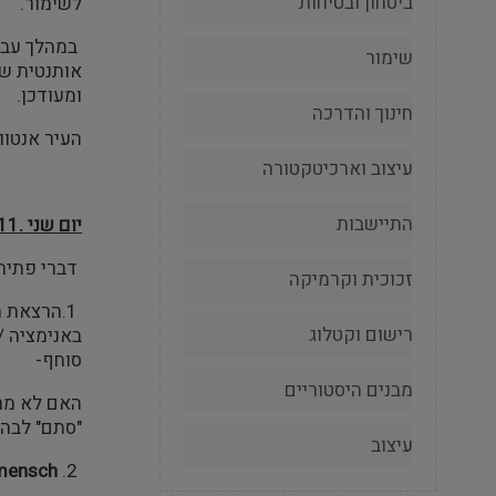
ביטחון ובטיחות
לשימור.
במהלך עבוד
שימור
אותנטית של
ומעודכן.
חינוך והדרכה
העיר אנטוורפן אי
עיצוב וארכיטקטורה
התיישבות
יום שני .17.10.11
דברי פתיחה
זכוכית וקרמיקה
1.הרצאת הפתיחה של הכנס, ביום שני 17.10 , הייתה של
רישום וקטלוג
באנימציה /
סוחף-
מבנים היסטוריים
האם לא מרש
"סתם" לבהו
עיצוב
 mensch
2.