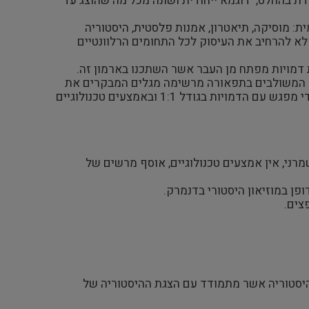
ת בהחלט, דוגמא ייחודית ושונה מכל מה שהוצג עד
ת: מוסיקה, תיאטרון, אמנות פלסטית, היסטוריה
א להרחיב את העיסוק לכל התחומים הרלוונטיים
דוגמא לתצוגה בעקבות דמויות מפתח מן העבר אשר השתכנו בארמון זה.
ים המשולבים בתפאורה מרשימה מגלים המבקרים את
סיפורו של הארמון , התככים והמזימות ושאר הפרטים ההיסטוריים על ידי מפגש עם הדמויות בגודל 1:1 ובאמצעים טכנולוגיים
זיל, מאוד שמרני, אין אמצעים טכנולוגיים, אוסף מרשים של
צים.
Mauri- ברזיל- the imperial museum .מוזיאון להיסטוריה אשר מתמודד עם הצגת ההיסטוריה של