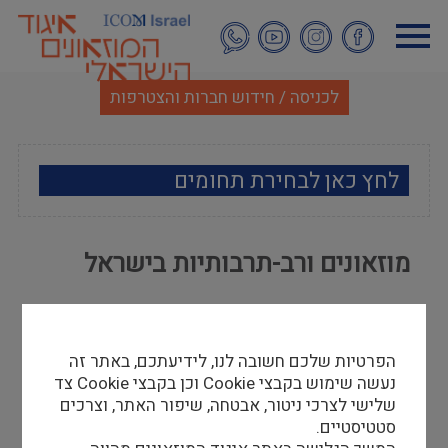
דילוג
לתוכן
העיקרי
לכניסה / חידוש חברות והצטרפות
לחץ כאן לבחירת תחומים
ארכאולוגיה
מוזאונים ורב-תרבותיות בישראל
אמנות
פרופסור רות קרק ונעם פרי
אתנוגרפיה
27/02/14
הפרטיות שלכם חשובה לנו, לידיעתכם, באתר זה
כדי לקרוא את המאמר נא להקיש
כאן
מוזאולוגיה כללי
נעשה שימוש בקבצי Cookie וכן בקבצי Cookie צד
שלישי לצרכי ניטור, אבטחה, שיפור האתר, וצרכים
המאמר פורסם ב"אופקים בגאוגרפיה" 70 (2008)
היסטוריה ומורשת
סטטיסטיים.
116-105