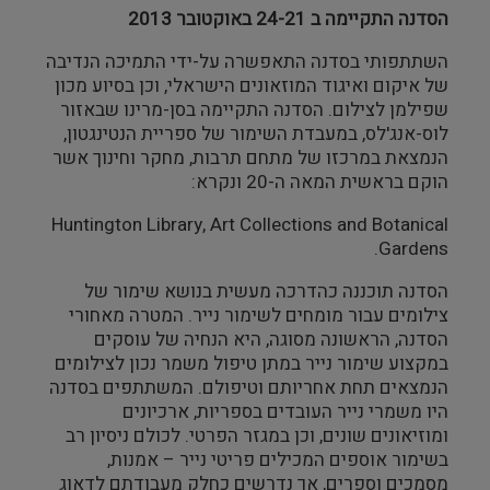
הסדנה התקיימה ב 24-21 באוקטובר 2013
צילום ווידאו ארט
השתתפותי בסדנה התאפשרה על-ידי התמיכה הנדיבה
מדע וטבע
של איקום ואיגוד המוזאונים הישראלי, וכן בסיוע מכון
שפילמן לצילום. הסדנה התקיימה בסן-מרינו שבאזור
לוס-אנג'לס, במעבדת השימור של ספריית הנטינגטון,
ביטחון ובטיחות
הנמצאת במרכזו של מתחם תרבות, מחקר וחינוך אשר
הוקם בראשית המאה ה-20 ונקרא:
שימור
Huntington Library, Art Collections and Botanical
Gardens.
חינוך והדרכה
הסדנה תוכננה כהדרכה מעשית בנושא שימור של
עיצוב וארכיטקטורה
צילומים עבור מומחים לשימור נייר. המטרה מאחורי
הסדנה, הראשונה מסוגה, היא הנחיה של עוסקים
התיישבות
במקצוע שימור נייר במתן טיפול משמר נכון לצילומים
הנמצאים תחת אחריותם וטיפולם. המשתתפים בסדנה
היו משמרי נייר העובדים בספריות, ארכיונים
זכוכית וקרמיקה
ומוזיאונים שונים, וכן במגזר הפרטי. לכולם ניסיון רב
בשימור אוספים המכילים פריטי נייר – אמנות,
רישום וקטלוג
מסמכים וספרים, אך נדרשים כחלק מעבודתם לדאוג