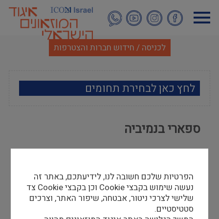
דילוג
לתוכן
העיקרי
לכניסה / חידוש חברות והצטרפות
לחץ כאן לבחירת תחומים
ארכאולוגיה
ספארי בנמיביה
אמנות
גליה גביש
אתנוגרפיה
02/05/13
הפרטיות שלכם חשובה לנו, לידיעתכם, באתר זה
במסגרת הכינוס של ICME בנמיבייה
מוזאולוגיה כללי
נעשה שימוש בקבצי Cookie וכן בקבצי Cookie צד
שלישי לצרכי ניטור, אבטחה, שיפור האתר, וצרכים
ספטמבר-אוקטובר 2012 התקיים סיור ספארי.
היסטוריה ומורשת
סטטיסטיים.
כדי לצפות במצגת לחץ
כאן