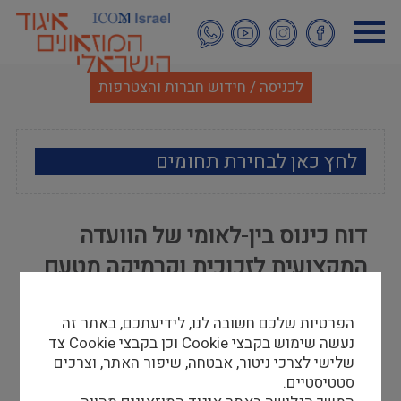
דילוג
לתוכן
העיקרי
לכניסה / חידוש חברות והצטרפות
לחץ כאן לבחירת תחומים
ארכאולוגיה
דוח כינוס בין-לאומי של הוועדה
אמנות
המקצועית לזכוכית וקרמיקה מטעם
אתנוגרפיה
איקו"ם, אמסטרדם, אוקטובר 2013
הפרטיות שלכם חשובה לנו, לידיעתכם, באתר זה
מוזאולוגיה כללי
אדריאן גנור
נעשה שימוש בקבצי Cookie וכן בקבצי Cookie צד
30/12/13
שלישי לצרכי ניטור, אבטחה, שיפור האתר, וצרכים
היסטוריה ומורשת
סטטיסטיים.
לצפייה במצגת נא להקיש
כאן