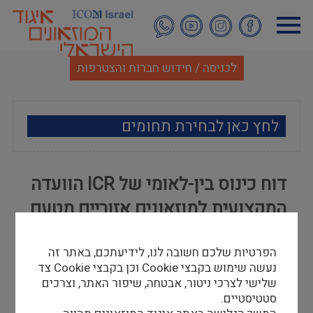
דילוג
לתוכן
העיקרי
לכניסה / חידוש חברות והצטרפות
לחץ כאן לבחירת תחומים
ארכאולוגיה
דוח כינוס בין-לאומי של ICR הוועדה
אמנות
המקצועית למוזאונים אזוריים מטעם
אתנוגרפיה
איקו"ם
הפרטיות שלכם חשובה לנו, לידיעתכם, באתר זה
מוזאולוגיה כללי
ד"ר אורית שמיר
נעשה שימוש בקבצי Cookie וכן בקבצי Cookie צד
15/01/14
שלישי לצרכי ניטור, אבטחה, שיפור האתר, וצרכים
היסטוריה ומורשת
סטטיסטיים.
כדי לצפות במצגת נא להקיש
כאן