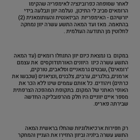
לאחר שסופחה כפרובינציה לאימפריה שהקימו
הרומאים סביב לי התיכון, נעלמה יוון ונבלעה בידי
יורשיהם - האימפריות הביזאנטית והעותומאנית (2)
בהתאמה. מאז ועד המאה התשע עשרה יוון נמחקה
לחלוטין מן התודעה העולמית .
במקום בו נמצאת כיום יוון התנחלו רומאים (עד המאה
התשע עשרה כינו היוונים האורתודוקסים את עצמם
'רומאים') ,שבטים גרמאניים וסלאבים, טורקים,
ארמנים, בולגרים, ערבים, צלבנים ,ונציאנים (שכבשו את
כרתים) ויהודים. כל אותם עממים שינו ללא הכר את
האופי האתני של המקום. בתקופת המהפכה הצרפתית
מספר איים יווניים היו חלק מהרפובליקה החדשה
שבירתה פאריס.
רק חפירות ארכיאולוגיות שהחלו בראשית המאה
התשע עשרה ביוֹניה וביוון החזירו את העניין והמחקר