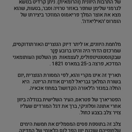
של התרבות היוונית (והרומאית). ניתן קרדיט בנושא
לגרמני שלימן שחפר באזור טרויה וסבר, בטעות, שהוא
מצא את אוצר המלך פריאמוס המוזכר ביצירתו של
הומרוס 'האיליאדה'.
מלחמת היוונים, או ליתר דיוק הנוצרים האורתודוקסים,
שמרכזם הדתי היה והינו ברובע פָנָר
שבקונסטנטינופוליס, לעצמאות מן השלטון העותומאני
המדכא, פרצה ב-25 במארס 1821 .
תאריך זה אינו מקרי והוא, לפי המסורת הנוצרית ,יום
בשורת המלאך גבריאל למרים אודות הריונה. היא
החלה במנזר ה'לאורה הקדושה' במחוז אכאיה.
הפטריארך של פטראס, העיר השלישית בגודלה ביוון
אחרי אתונה וסלוניקי, ברך את דגל המורדים שעליו
צויר צלב בצבע כחול.
צלב זה בתוספת פסים המסמלים את חמשת הימים
שלחופיהם שוכנת יוון הפך לנס הלאומי של המדינה.