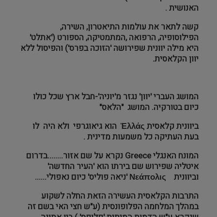
האנושית .
קשה לתאר את עולמות התיאטרון, השירה,
הפילוסופיה, הרפואה ,המתמטיקה, הספורט ('אתלט'
היא מילה יוונית שפירושה 'הזוכה בפרס') והפיסול ללא
יוון הקלאסית.
המושג העברי 'יוון' נגזר מ'יוניה'-חבל ארץ שכל כולו
כיום בטורקיה. המושג "הלאס"
ביוונית קלאסית
ς
Ἑλλά
הוא גיאוגרפי ולא היה לו
בעת העתיקה כל משמעות מדינית .
המונח האנגלי
Greece
נקרא על שם אזור........בדרום
איטליה שפירוש שם בירתו הוא 'העיר החדשה'
וביוונית
Νεάπολις
'ניאה פוליס' כיום נאפולי......
התרבות הקלאסית העשירה הזאת החלה לשקוע
במהלך המלחמה הפלופונסית (ע"ש חצי האי בשם זה