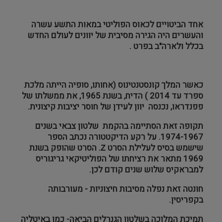
אחד הביטויים לכאוס הפוליטי במאות התשע עשרה
והעשרים היה הגירה מסיבית של יוונים לעולם החדש
בכלל ולארה"ב בפרט .
כאשר המלך קונסטנטינוס (אחותו, סופיה הייתה מלכת
ספרד עד 2014 ) הדיח, בשנת 1965, את ממשלתו של
פפנדראו, נכנסה יוון לעידן של חוסר יציבות קיצונית.
תקופה זאת הסתיימה בהקמת שלטון צבאי בשנים
1974-1967. על רקע הדיקטטורה נכתב הספר
שישמש בסיס לעלילת הסרט
Ζ
. הסרט שהופק בשנת
1969 מתאר את רציחתו של הפוליטיקאי גריגוריס
למבראקיס שלוש שנים קודם לכן.
חונטה זאת נפלה מסיבות חיצוניות - מעורבותה
בקפריסין.
תמיכת המלוכה בשלטון הגנרלים הביאה- כמו באיטליה