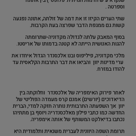
שנקרא ע"ש הדמות המיתית 'פלופס' ) בין אתונה
וספרטה .
שתי הערים הקיזו זו את דמה של זולתה, אתונה נפגעה
קשות גם ממגפת הדבר שפרצה בעת הקרבות.
בסוף המאבק עלתה לגדולה מקדוניה-שתרומתה
להגות האנושית הייתה לא קטנה בדמותו של אריסטו.
מלכי מקדוניה, פיליפוס ובנו אלכסנדר הגדול איחדו את
ערי מדינות יוון והביאו את דבר התרבות הקלאסית עד
להודו במזרח.
לאחר פירוק האימפריה של אלכסנדר וחלוקתה בין
הדיאדוכים (יורשים) אמנם קרס מעמדה הפוליטי של
יוון אך השפעתה התרבותית נותרה חזקה למדי, הברית
החדשה כמו כתבי פילון מאלכסנדריה ויוסף בן מתתיהו
נכתבו בדיאלקט המשותף של אותה אימפריה.
תרומת השפה היוונית לעברית משנאית ותלמודית היא