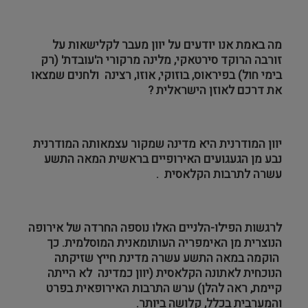
צילום ווידאו ארט
מה באמת אנו יודעים על יוון מעבר לקלישאות על
מדע וטבע
זורבה הרוקד סירטאקי, מלינה מרקורי ה'עובדת' (רק
בימי חול) בפיראוס, בוזוקי, אוזו, רצינה ולחנים שמצאו
ביטחון ובטיחות
את דרכם לאוזן הישראלית ?
שימור
יוון המודרנית היא מדינה שמקור עצמאותה המודרנית
חינוך והדרכה
נבע מן הגעגועים האירופיים בראשית המאה התשע
עשרה לתרבות הקלאסית .
עיצוב וארכיטקטורה
התיישבות
לרגשות הפילו-הלניים האלו נוספה החרדה של אירופה
הנוצרית מן האימפריה העותומאנית המוסלמית. כך
הוקמה במאה התשע עשרה מדינת חייץ שזיקתה
זכוכית וקרמיקה
הנוכחית לאתונה הקלאסית (יוון כמדינה לא הייתה
קיימת, ראה להלן) ערש התרבות האירופאית בפרט
רישום וקטלוג
והמערבית בכלל, קלושה ביותר.