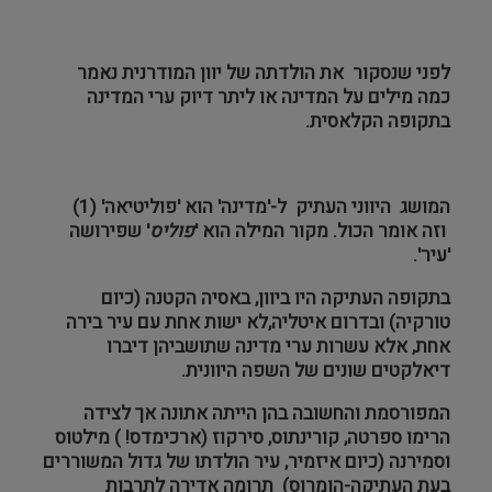
לפני שנסקור את הולדתה של יוון המודרנית נאמר
כמה מילים על המדינה או ליתר דיוק ערי המדינה
בתקופה הקלאסית.
המושג היווני העתיק ל-'מדינה' הוא 'פוליטיאה' (1)
וזה אומר הכול. מקור המילה הוא '
פוליס
' שפירושה
'עיר'.
בתקופה העתיקה היו ביוון, באסיה הקטנה (כיום
טורקיה) ובדרום איטליה,לא ישות אחת עם עיר בירה
אחת, אלא עשרות ערי מדינה שתושביהן דיברו
דיאלקטים שונים של השפה היוונית.
המפורסמת והחשובה בהן הייתה אתונה אך לצידה
הרימו ספרטה, קורינתוס, סירקוז (ארכימדס! ) מילטוס
וסמירנה (כיום איזמיר, עיר הולדתו של גדול המשוררים
בעת העתיקה-הומרוס) תרומה אדירה לתרבות