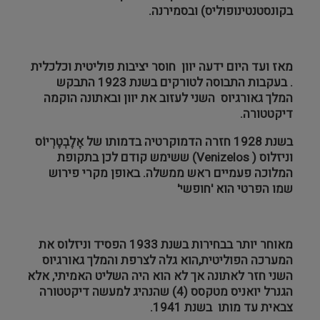
בקונסטנטינופוליס) ובסמירנה.
מאז ועד היום ידעה יוון חוסר יציבות פוליטית וכלכלית
. בעקבות התבוסה לטורקים בשנת 1923 התבקש
המלך גאורגיוס השני לעזוב את יוון ובאתונה הוקמה
דיקטטורה.
בשנת 1928 חזרה הדמוקרטיה בדמותו של אֶלֶבְטֶרְיוֹס
וניזלוס (
Venizelos
) ששימש קודם לכן בתקופת
המלוכה פעמיים ראש ממשלה. באופן מקרי פירוש
שמו הפרטי הוא 'חופשי'
מאוחר יותר בבחירות בשנת 1933 הפסיד וניזלוס את
המערכה הפוליטית,הוא גלה לצרפת והמלך גאורגיוס
השני חזר לאתונה אך לא הוא היה השליט האמיתי, אלא
הגנרל יואניס מטקסס (4) שהנהיג למעשה דיקטטורה
צבאית עד מותו בשנת 1941.