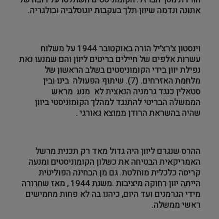
אתונה ונדמה שיוון תלך בעקבות יוגוסלביה ובולגריה.
וינסטון צ'רצ'יל הורה באוקטובר 1944 על משלוח
עשרות אלפים של חיילים בריטים ליוון והם שמנעו נאת
נפילת יוון בידי הקומוניסטים בשלב הראשון של
מלחמת האזרחים. (7). שיתוף הפעולה בינו ובין
סטאלין כנגד גרמניה הנאצית לא מנע מראש
הממשלה הבריטי להתנגד למהלך הקומוניסטי ביוון
שהיה בהשראת הרודן ממוצא גאורגי .
ההרס שנגרם ליוון היה גדול מאד רק תכנית מרשל
האמריקאית הבטיחה את כשלון הקומוניסטים ומנעה
קריסה כלכלית מוחלטת. גם מן הבחינה הפוליטית
הייתה יוון רחוקה מיציבות .משנת 1944 , מאז שחרורה
מידי הגרמנים ועד היום, כיהנו בה לא פחות מחמישים
ראשי ממשלה.