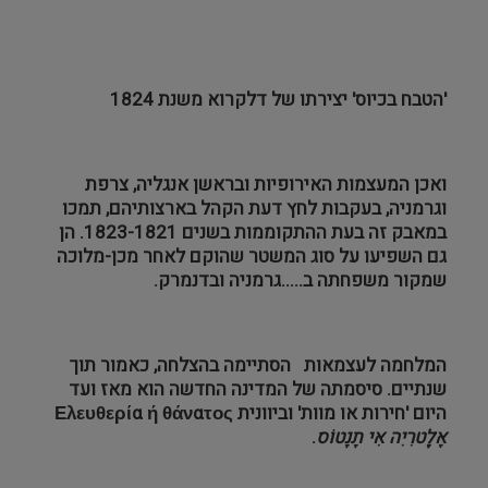
'הטבח בכיוס' יצירתו של דלקרוא
משנת 1824
ואכן המעצמות האירופיות ובראשן אנגליה, צרפת
וגרמניה, בעקבות לחץ דעת הקהל בארצותיהם, תמכו
במאבק זה בעת ההתקוממות בשנים 1823-1821. הן
גם השפיעו על סוג המשטר שהוקם לאחר מכן-מלוכה
שמקור משפחתה ב.....גרמניה ובדנמרק.
המלחמה לעצמאות הסתיימה בהצלחה, כאמור תוך
שנתיים. סיסמתה של המדינה החדשה הוא מאז ועד
היום 'חירות או מוות' וביוונית
Ελευθερία ή θάνατος
אֶלְֵֶטרִיִה אִי תָנָטוֹס
.