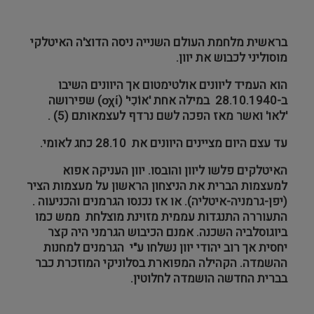
בראשית מלחמת העולם השנייה ניסה הדוצ'ה האיטלקי
מוסוליני לכבוש את יוון.
הוא העמיד ליוונים אולטימטום אך היוונים השיבו
ב-28.10.1940 במילה אחת 'אוֹכִי' (
οχί
) שפירושה
'לאו' ואשר מאז הפכה לשם נרדף לעצמאותם (5) .
עד עצם היום מציינים היוונים את 28.10 כחג לאומי.
האיטלקים פלשו ליוון והובסו. יוון העניקה אפוא
למעצמות הברית את הניצחון הראשון על מעצמות הציר
(יפן-גרמניה-איטליה). או אז נכנסו הגרמנים והכניעוה .
התעוררה התנגדות עממית מזוינת מוצלחת ממש כמו
ביוגוסלביה השכנה. אמנם הכיבוש הגרמני היה קצר
יחסית אך רוב יהודי יוון נשלחו ע"י הגרמנים למחנות
ההשמדה. הקהילה המפוארת בסלוניקי המוזכרת כבר
בברית החדשה הושמדה לחלוטין.