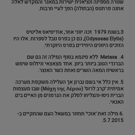
שנורה מספינה ונציאנית ישירות במאגר והמקדש לאלה
אתנה פרתנוס (הבתולה) הפך לעיי חרבות.
3.בשנת 1979 זכה יווני אחר, אודיסיאס אליטיס
(
Odysseas Elytis
), גם כן בפרס נובל לספרות. אלו היו
הזוכים היוונים היחידים בפרס היוקרתי.
Metaxa .4
ללא סיגמא בסוף המילה זה גם שם
הברנדי הטוב ביותר ביוון. אחד מצאצאי וניזלוס שימש
בראשית המאה השרים ואחת כשר האוצר.
5
. אין כלל אי בשם נברון אך העלילה משקפת מערכה
אמיתית 'קרב לרוס' (
Μάχη της Λέρου
) שבו מעצמות
הברית ניסו-והצליחו לסלק את הגרמנים מן האיים בים
האגאי.
.6
מילה זאת 'אוכי' תחזור במשאל העם שהתקיים ב-
5.7.2015.