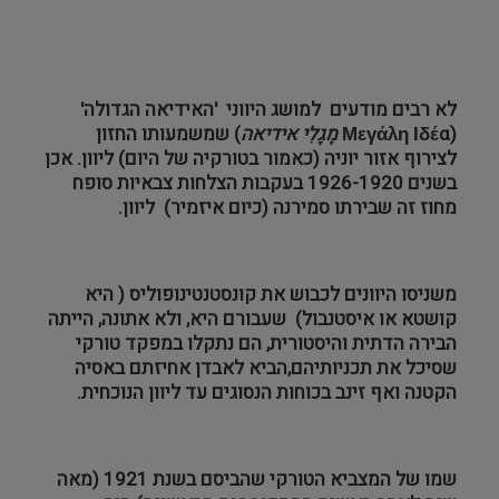
לא רבים מודעים למושג היווני 'האידיאה הגדולה'
(
Μεγάλη Ιδέα
מֶגָלִי אידיאה
) שמשמעותו החזון
לצירוף אזור יוניה (כאמור בטורקיה של היום) ליוון. אכן
בשנים 1926-1920 בעקבות הצלחות צבאיות סופח
מחוז זה שבירתו סמירנה (כיום איזמיר) ליוון.
משניסו היוונים לכבוש את קונסטנטינופוליס ( היא
קושטא או איסטנבול) שעבורם היא, ולא אתונה, הייתה
הבירה הדתית והיסטורית, הם נתקלו במפקד טורקי
שסיכל את תכניותיהם,הביא לאבדן אחיזתם באסיה
הקטנה ואף זינב בכוחות הנסוגים עד ליוון הנוכחית.
שמו של המצביא הטורקי שהביסם בשנת 1921 (מאה