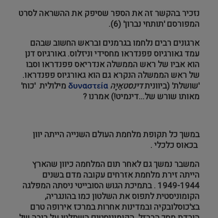
נזכיר בהקשר זה את הספר שסיפק את ההשראה לסרט
המפורסם 'תותחי נברון' (6).
ארגונים רבים נלחמו בגרמנים ובראש החשוב שבהם
עמד גאורגיוס פפנדראו מחסידי וניזלוס. גאורגיוס דנן
הוא אביו של ראש הממשלה אנדריאס פפנדראו וסבו
של ראש הממשלה הנקרא גם הוא גאורגיוס פפנדראו.
'שושלת' (ביוונית
דינסטאֵיָה
δυναστεία
מילולית 'כוח'
מאותו שורש של...דינמיט!) אמרנו ?
במשך כל תקופת מלחמת העולם השנייה הייתה יוון
בכאוס כלכלי .
המשבר נמשך גם לאחר תום המלחמה כיוון שהארץ
הייתה זירת מלחמת אזרחים עקובה מדם בשנים
1949-1944 . בתמיכת הגוש הסובייטי ניסתה המפלגה
הקומוניסטית לתפוס את השלטון כמו בהונגריה,
בצ'כוסלובקיה ובמדינות אחרות במרכז אירופה טרם
הורדת מסך הברזל. הקומוניסטים השתלטו על רובה של