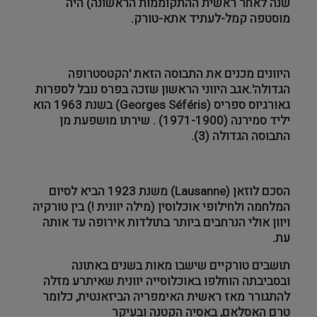
שנה לאחר ראשית ההתקוממות הראשונה) היה
מוסטפה קמל-לעתיד אתא-טורק.
היוונים מכנים את התבוסה הזאת 'הקטסטרופה
הגדולה'.אגב היווני הראשון שזכה בפרס נובל לספרות
גאורגיוס ספריס (
Georges Séféris
)
בשנת 1963 הוא
יליד סמירנה (1971-1900) . שירתו מושפעת מן
התבוסה הגדולה
(3)
.
הסכם לוזאן (
Lausanne
) משנת 1923 הביא לסיום
המלחמה ולחילופי אוכלוסין (מילה יוונית !) בין טורקיה
ויוון אולי הנרחבים ביותר בתולדות אירופה עד אותה
עת.
תושבים טורקיים שישבו מאות בשנים באתונה
ובסביבתה הוחלפו באוכלוסייה יוונית שאיתרע מזלה
להתגורר מאז ראשית האימפריה הביזאנטית, כלומר
טרם האסלאם, באסיה הקטנה ובעיקר