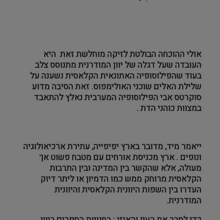
מבנים היסטוריים
עיצוב
אולי ההוכחה הבולטת לזיקה מוחלשת זאת היא
העובדה שעל דגלה של יוון המודרנית מתנוסס צלב
בעוד שהפילוסופיה האתונאית הקלאסית נשענה על
שלילת האלים שוכני האולימפוס. זאת הסיבה מדוע
סוקרטס אבי הפילוסופיה המערבית נאלץ להתאבד
במצוות כוהני הדת .
ייאמר מיד, מדובר בארץ יפיפייה, עתירת ארכיאולוגיה
ונופים . ארץ מכניסת אורחים עם מטבח פשוט אך
מעולה, אלא שהקשר בין המדינה ובין התרבות
הקלאסית מרוחק ממש כמו הדמיון או ליתר דיוק
העדרו בין השפות היוונית הקלאסית והיוונית
המודרנית.
כדי לסבר את העין והאוזן : בחנויות הספרים ביוון