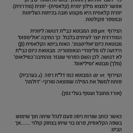
אפשר למצוא מילון יוונית (קלאסית)- יוונית (מודרנית).
יוונית קלאסית היא מקצוע חובה בכיתות העליונות
ובמספר פקולטות.
הצירוף
μπ
מפ
המבוטא כבי"ת דגושה ליוונית
המודרנית יוצר לעיתים בלבול. כך התיבה 'אולימפוס'
מבוטאת כיום '
אולימבּוס
'. האות ביתא הקלאסית (
β
)
הידועה לנו מלימודי הגאומטריה מבוטאת כיום כבי"ת
לא דגושה. לכן השם הפרטי שנגזר מהתיבה
'בסילאוס
'
(מלך) מבוטא 'וסיליאוס'.
הצירוף
ντ
נט
המבוטא כמו דל"ת רפה (
د
בערבית)
פותח למשל את המילה שמוצאה טורקי- 'דולמה'
(אורז מתובל ועטוף בעלי גפן).
כאשר כותב שורות ניסה פעם לנהל שיחה תוך שימוש
בשפה הקלאסית, פרצו בני שיחו בצחוק קולני ........אך
הבינו.