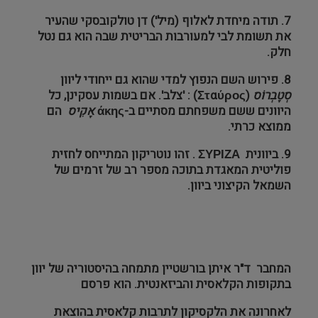
7. תודה מיחדת לאלוף (מיל') דן טולקובסקי שהעיר
את תשומת לבי למעורבות הבריטית שבה הוא גם נטל
חלק.
8. פירוש השם הנפוץ למדי שהוא גם ייחודי ליוון
סְטָבְרוֹס
(
Σταύρος
) : 'צלב'. אם בשמות עסקינן, כל
היוונים ששם משפחתם מסתיים ב-
άκης
אָקִיס
הם
ממוצא כרתי.
9. ביוונית
ΣΥΡΙΖΑ
. זהו נוטריקון המתייחס לחזית
פוליטית המאגדת בתוכה מספר רב של זרמים של
השמאל הקיצוני ביוון.
המחבר ד"ר איתן בורשטיין מתמחה בהיסטוריה של יוון
בתקופות הקלאסית והביזאנטית. הוא פרסם
לאחרונה את הלקסיקון לתרבות קלאסית בהוצאת