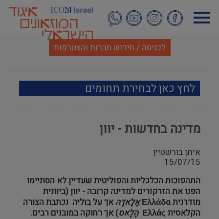
דילוג
לתוכן
העיקרי
לכניסה / חידוש חברות והצטרפות
לחץ כאן לבחירת תחומים
ארכאולוגיה
מדינה בחדשות - יוון
אמנות
איתן בורשטיין
אתנוגרפיה
15/07/15
התהפוכות הכלכליות והפוליטית שעדיין לא הסתיימו
מוזאולוגיה כללי
הפנו את הזרקורים למדינה קרובה - יוון (ביוונית
מודרנית
Ελλάδα
אֶלָאדָה
אך על בוליה נכתבת הצורה
היסטוריה ומורשת
הקלאסית
Ελλάς
הֶלָאס
) אך רחוקה במובנים רבים.