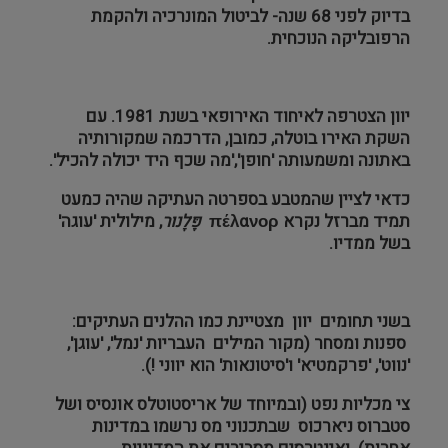
בדיוק לפני 68 שנה- לביטול המונרכיה ולהקמת
הרפובליקה הנוכחית.
יוון הצטרפה לאיחוד האירופאי בשנת 1981. עם
השקת האירו בוטלה, כמובן, הדרכמה שמקורותיה
באתונה ומשמעותה 'חופן','מה שכף היד יכולה להכיל'.
כדאי לציין שהמטבע בספרטה העתיקה שהיה כמעט
תמיד מברזל נקרא
πέλανορ
פֶּלָנור
, מילולית 'עוגה'
בשל ממדיו.
בשני תחומים יוון מצטיינת כמו ההלנים העתיקים:
ספנות ומסחר (מקור המילים העבריות 'נמל', 'עוגן',
'נווט', 'פרקמטיא' ו'סיטונאות' הוא יווני !).
צי מכליות נפט (ובמיוחד של אריסטוטלס אונסיס ושל
סטברוס ניארכוס שבתכנוני מס נרשמו במדינות