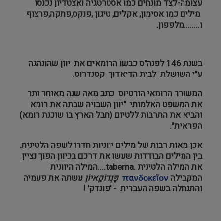
עצומה-לצד מונחים כמו אסטרטגיה ואצטדיון נכנסו
מילים כמו אסימון, אקלים, טיגון ,פנקס,פתקה,פרצוף
ו........מלפפון.
בשנת 146 לפנה"ס כבשו הרומאים את יוון שהונהגה
ע"י השושלת לבית הדיאדוך קסנדרוס.
המשורר הרומאי הורטיוס כתב מאה שנה מאוחר ותר
את המשפט האלמותי "יוון השבויה שבתה את רומא
והביא את התרבות ללטיום (חבל הארץ בו שוכנת רומא)
הפראית".
אכן מאות רבות של מילים יווניות חדרו לשפה הלטינית.
בין המילים הבודדות שעשו את דרכם בכיוון הפוך נציין
את המילה הלטינית
.
taberna
....המילה היוונית
המקבילה
πανδοκεῖον
פָּנְדוֹקֵאיוֹן
עשתה את פעמיה
והתנחלה בשפה העברית - 'פונדק' !