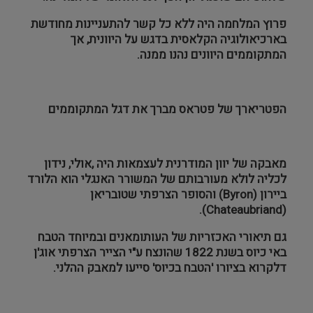
פרוץ המלחמה היה ללא כל קשר להתעניינות מחודשת
בארכיאולוגיה הקלאסית בדגש על היוונית, אך
המתקוממים היוונים נהנו ממנה.
הפטריארך של פטראס מברך את דגל המתקוממים
מאבקה של יוון המודרנית לעצמאות היה ,אולי, נידון
לכליה לולא מעורבותם של המשורר האנגלי הוא הלורד
ביירון (
Byron
) והסופר הצרפתי שטובריאן
).
Chateaubriand
(
גם תיאורי האכזריות של העותומאנים ובמיוחד הטבח
באי כיוס בשנת 1822 שהונצח ע"י הצייר הצרפתי אוג'ן
דלקרוא בציורו 'הטבח בכיוס' סייעו למאבק ההלני.