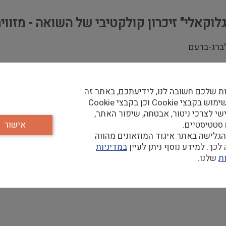
"גלוקאלי" זיכרון קולקטיבי של השואה - מזווי
ברג-ברעם
 למאמר המבוסס על תיזה של אורית אנגלברג ושתמציתה נישאה בה
המאמר תורגם לאנגלית בסיועו של
איגוד המוזואנים ואיקו"ם ישר
ת שלכם חשובה לנו, לידיעתכם, באתר זה
נעשה שימוש בקבצי Cookie וכן בקבצי Cookie
שי לצרכי ניטור, אבטחה, שיפור האתר,
 סטטיסטיים.
אישור
גלישה באתר איגוד המוזאונים מהווה
כך. למידע נוסף ניתן לעיין
במדיניות
ת
שלנו.