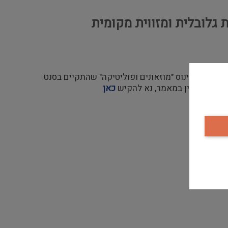
ת גלובלית ומזווית מקומית
רצאה בכינוס "מוזאונים ופוליטיקה" שהתקיים בסנט
אל
. כדי לעיין במאמר, נא להקיש
כאן