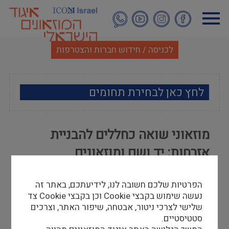
דילוג
לתוכן
העיקרי
לכניסה / חידוש חברות והצטרפות
לחץ כאן לבחירת תחומים
ארכאולוגיה
מוזאוני שואה כחללים להבניית
אמנות
אזרחות: יד ושם ומוזאונים
אתנוגרפיה
אלטרנטיביים בישראל
הפרטיות שלכם חשובה לנו, לידיעתכם, באתר זה
מוזאולוגיה כללי
שוש סטפני רותם
נעשה שימוש בקבצי Cookie וכן בקבצי Cookie צד
06/09/15
שלישי לצרכי ניטור, אבטחה, שיפור האתר, וצרכים
היסטוריה ומורשת
סטטיסטיים.
להלן קישור לדוח סיכום מאת ד"ר שוש סטפני