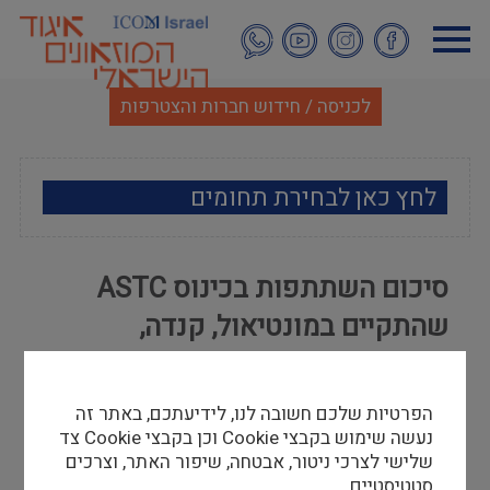
דילוג
לתוכן
העיקרי
לכניסה / חידוש חברות והצטרפות
לחץ כאן לבחירת תחומים
ארכאולוגיה
סיכום השתתפות בכינוס ASTC
אמנות
שהתקיים במונטיאול, קנדה,
אתנוגרפיה
אוקטובר 2015
מוזאולוגיה כללי
הפרטיות שלכם חשובה לנו, לידיעתכם, באתר זה
מיה הלוי
נעשה שימוש בקבצי Cookie וכן בקבצי Cookie צד
30/11/15
שלישי לצרכי ניטור, אבטחה, שיפור האתר, וצרכים
היסטוריה ומורשת
הכנס התקיים במרכז כנסים עצום בעיר מונטריאול
סטטיסטיים.