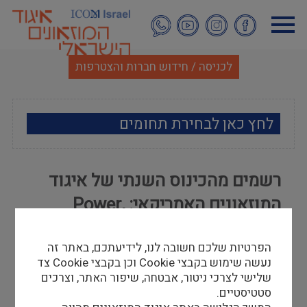
דילוג
לתוכן
העיקרי
לכניסה / חידוש חברות והצטרפות
לחץ כאן לבחירת תחומים
ארכאולוגיה
רשמים מהכינוס השנתי של איגוד
אמנות
המוזאונים האמריקאי: Power,
אתנוגרפיה
Influence and Responsibility
הפרטיות שלכם חשובה לנו, לידיעתכם, באתר זה
מוזאולוגיה כללי
נוגה ראב"ד
נעשה שימוש בקבצי Cookie וכן בקבצי Cookie צד
27/07/16
שלישי לצרכי ניטור, אבטחה, שיפור האתר, וצרכים
היסטוריה ומורשת
סטטיסטיים.
נוגה ראב"ד, אוצרת (לשעבר) של מוזאון היהלומים ע"ש