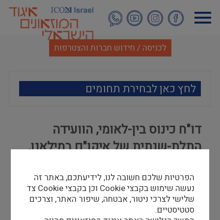
דילוג
לתוכן
העיקרי
לכניסה / חידוש חברות והצטרפות
לחץ כאן לבחירת תחומים
ארכאולוגיה
דו"ח כינוס בין-לאומי, הוועידה
אמנות
התלת-שנתית של איקו"ם במילאנו,
אתנוגרפיה
איטליה, יולי 2016
הפרטיות שלכם חשובה לנו, לידיעתכם, באתר זה
מוזאולוגיה כללי
עידית שרוני
נעשה שימוש בקבצי Cookie וכן בקבצי Cookie צד
01/09/16
שלישי לצרכי ניטור, אבטחה, שיפור האתר, וצרכים
היסטוריה ומורשת
סטטיסטיים.
הכינוס התקיים במרכז הקונגרסים מיקו (MiCo Milan