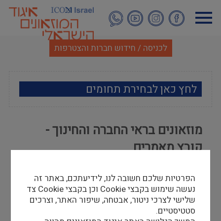
דילוג
לתוכן
העיקרי
לכניסה / חידוש חברות והצטרפות
לחץ כאן לבחירת תחומים
ארכאולוגיה
מוזאונים בראי החברה והחינוך -
אמנות
קובץ מאמרים
אתנוגרפיה
עורכות: סיגלית רוזמרין ואורה פיקל-צברי
הפרטיות שלכם חשובה לנו, לידיעתכם, באתר זה
16/04/18
מוזאולוגיה כללי
נעשה שימוש בקבצי Cookie וכן בקבצי Cookie צד
להלן קישור לאסופת מאמרים מאמרים שיצאה לאור
שלישי לצרכי ניטור, אבטחה, שיפור האתר, וצרכים
היסטוריה ומורשת
בעקבות כינוס שנערך במכללת אפרתה ונוזאון חצר
סטטיסטיים.