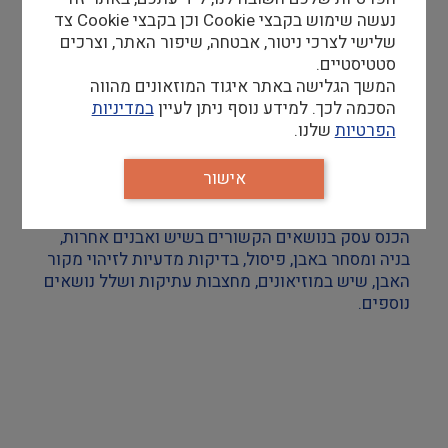
נעשה שימוש בקבצי Cookie וכן בקבצי Cookie צד
צילום ווידאו ארט
שלישי לצרכי ניטור, אבטחה, שיפור האתר, וצרכים
סטטיסטיים.
מדע וטבע
המשך הגלישה באתר איגוד המוזאונים מהווה
הסכמה לכך. למידע נוסף ניתן לעיין
במדיניות
ביטחון ובטיחות
הפרטיות
שלנו.
שימור
אישור
דרור סגל
חינוך והדרכה
הכנס עסק בנושאים הקשורים בשיש ואבנים אחרות,
בניה ומסחר באבן, פיסול, בדיקות מדעיות לזיהוי מקור
עיצוב וארכיטקטורה
האבן, שיש במוזיאונים, מחצבות עתיקות ושלל נושאים
נוספים.
התיישבות
זכוכית וקרמיקה
רישום וקטלוג