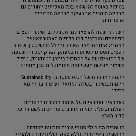
עסקנו בקריטריונים הייחודים בהם אנו משתמשות 
בטיפול באוסף זה שהוא בעל מאפיינים ייחודים גם 
מבחינה חומרית אך בעיקר מבחינה תרבותית 
ואוצרותית.
השנה נחשפנו להרצאות מרתקות לגבי שימור חפצים 
מפתיעים ומורכבים כמו חליפות האסטרונאוטים 
האמריקאים במוזיאון האוויר והחלל בוושינגטון, שימור 
חפצים מספינות טרופות במעמקי האוקיינוס וההשפעה 
של התנאים שם על המתכות ביניהן הטיטאניק; טיפול 
ושימור מורשת תעשייתית מונומנטלית כגון מנופים.
התמה המרכזית של הכנס עסקה ב- Sustainability – 
קיימות בשימור בשדה המוזאלי ושימור בר קיימא 
בכללי.
כאחראים ואחראיות על שימור התרבות החומרית 
העולמית, עלינו להיות מחויבים ומחויבות לשמירה על 
כדור הארץ.
משמרים הם בעלי סט כישורים ותכונות ייחודיות, 
החושבים ביצירתיות, וללא ספק יכולים לקדם ולהוביל 