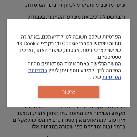
שינוי מחשבתי ותפיסתי לכיוון זה בתוך המוסדות.
נתבקשנו להרכיב את משקפי הקיימות בעבודת 
השימור היומיומית במעבדה, במחסנים ובגליות, ובשיח 
עם מנהלי המוזיאון והצוות המוזיאלי.
הפרטיות שלכם חשובה לנו, לידיעתכם, באתר זה
נחשפו נתונים לגבי טביעת הפחמן של המוזיאונים בכל 
נעשה שימוש בקבצי Cookie וכן בקבצי Cookie צד
הקשור להקמת תערוכות ונתונים נוספים לגבי שימוש 
שלישי לצרכי ניטור, אבטחה, שיפור האתר, וצרכים
בכימיקלים מזיקים ופסולת.
סטטיסטיים.
המשך הגלישה באתר איגוד המוזאונים מהווה
בפאנל שהתקיים בסיום יום הכנס הראשון דובר גם 
הסכמה לכך. למידע נוסף ניתן לעיין
במדיניות
משמרי העתיד בבתי הספר לשימור וכיצד ניתן להנחיל 
הפרטיות
שלנו.
ערכים אלה כבר מהבסיס. 
אישור
באותו פאנל התעורר דיון סוער לגבי "התגמשות" בתנאי 
סביבה מוזיאלית בהקשר של צריכת חשמל. הצטרפנו 
לדיון לתת נקודת מבט של מדינה ים-תיכונית , שבה 
מקצוע השימור אינו ממוסד כמו בצפון אמריקה וצפון 
אירופה, ולמוזיאונים אין סטנדרטים או מערכות אקלים 
ברמה גבוה ומדויקת כפי שקורה במדינות אלו. 