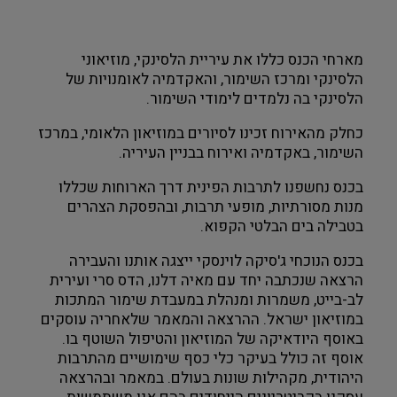
מארחי הכנס כללו את עיריית הלסינקי, מוזיאוני 
הלסינקי ומרכז השימור, והאקדמיה לאומנויות של 
הלסינקי בה נלמדים לימודי השימור.
כחלק מהאירוח זכינו לסיורים במוזיאון הלאומי, במרכז 
השימור, באקדמיה ואירוח בבניין העיריה.
בכנס נחשפנו לתרבות הפינית דרך הארוחות שכללו 
מנות מסורתיות, מופעי תרבות, ובהפסקת הצהרים 
בטבילה בים הבלטי הקפוא.
בכנס הנוכחי ג'סיקה לוינסקי ייצגה אותנו והעבירה 
הרצאה שנכתבה יחד עם מאיה דלנו, הדס סרי ועירית 
לב-בייט, משמרות ומנהלת במעבדת שימור המתכות 
במוזיאון ישראל. ההרצאה והמאמר שלאחריה עוסקים 
באוסף היודאיקה של המוזיאון והטיפול השוטף בו. 
אוסף זה כולל בעיקר כלי כסף שימושיים מהתרבות 
היהודית, מקהילות שונות בעולם. במאמר ובהרצאה 