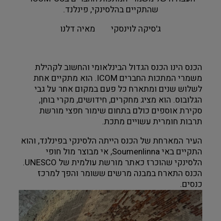
שהתקיים בהלסינקי, פינלנד.
צילום ווידאו ארט
ג'סיקה לוינסקי        מאיה דלנו
מדע וטבע
ביטחון ובטיחות
הכנס הינו הכנס הגדול הבינלאומי והחשוב לקהילת 
משמרי המתכות החברים ICOM. הוא מתקיים אחת 
שימור
לשלוש שנים ומתארח כל פעם במקום אחר על גבי 
הגלובוס. הוא מציג מחקרים, חידושים, מקרי בוחן, 
סקירת אוספים כולם בתחום שימור חפצי מורשת 
חינוך והדרכה
תרבות חומרית עשויים מתכת.
עיצוב וארכיטקטורה
העיר המארחת של הכנס הייתה הלסינקי בפינלנד, והוא 
התקיים באי Soumenlinna, אי מבוצר מול חופי 
התיישבות
הלסינקי שהוכרז כאתר מורשת עולמית של UNESCO. 
הכנס התארח במבנה מרשים ששומר והפך למרכז 
כנסים.
זכוכית וקרמיקה
רישום וקטלוג