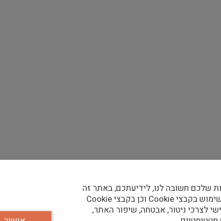
ת שלכם חשובה לנו, לידיעתכם, באתר זה
נעשה שימוש בקבצי Cookie וכן בקבצי Cookie
שי לצרכי ניטור, אבטחה, שיפור האתר,
1: קיבוץ ניר דוד (תל עמל) עשר שנים לאחר העלייה לקרקע. כל הישוב
 סטטיסטיים.
אישור