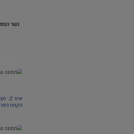
גשר המפ
גשר הבזל
איור 
הקמח המרכז