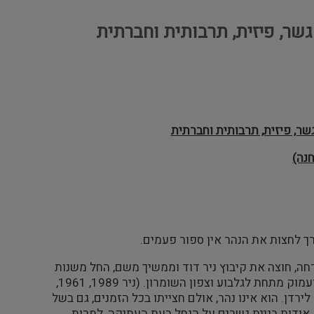
שר, פיזית, תרבותית וחברתית
שר, פיזית, תרבותית וחברתית
נה)
ך לחצות את הנהר אין ספור פעמים.
רחה, חוצה את קיבוץ ניר דוד וממשיך משם, החל משנות
החמישים, בתעלות בטון. מימיו פורצים לרגלי הגלבוע כמעיין, מאקוויפר גדול ועמוק מתחת לגלבוע וצפון השומרון. (ניר 1989, 1961,
ירדן. הוא אינו נהר, אולם חצייתו בכל הזמנים, גם בשל
, אודות בניית גשרים על הנחל בעת העתיקה, למרות