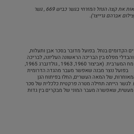
איור 3 תצלום אוויר של נחל עמל בקטע מזרחי, בתחומי קיבוץ ניר דוד. ניתן לראות את קצה הנחל המזרחי בגשר כביש 669 , גשר
ילום אברהם גרייצר).
ם הקדומים בנחל. בפועל מדובר בסכר אבן ותעלות,
והבדלי מפלס בין הבריכה הראשונה העליונה, לבריכה
). הסכר נבנה בתקופה העתמאנית לצורך הפעלת טחנת הקמח המערבית. (אביצור 1960, 1963 , גולדנברג 1965,
137). בפועל נוצר מבנה שאפשר מעבר מהגדה הדרומית
מאוחרות, של המאה העשרים, החלו בפיתוח הגן
אומי. נבנה המפל והמבנה הפך לגשר הולכי רגל בין גדות הנחל. (איור 5,6,7). לגשר הייתה תחילה מטרה פרקטית כלכלית של סכר
ת מעשית, שאפשרה מעבר המוני של מבקרים בין גדות