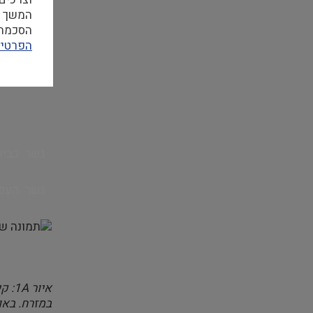
פורק והועב
המשך ה
הסכמה ל
הפרטיו
גשר כביש 669 6666669669 ככ
גשר העפר 6666669669 כ
איור 1
A
במזרח. באו