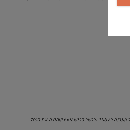
.
: קיבוץ ניר דוד (תל עמל), 1946. מבט ממערב. ניתן להבחין בגשר העפר שנבנה ב1937 ובגשר כביש 669 שחוצה את הנחל