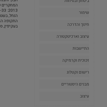
ביטחון ובטיחות
המחקרים שבוצעו 
2013: 31-33, 2019, קלונר וטפר 1987: 280-286,
שימור
הנחל, בשטח הגן 
התקופה הרא
חינוך והדרכה
בעקיפין, סוג של גשר על הנ
עיצוב וארכיטקטורה
התיישבות
זכוכית וקרמיקה
רישום וקטלוג
מבנים היסטוריים
עיצוב