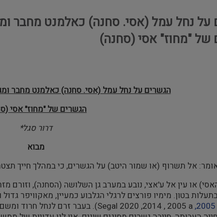
על נחל עמל (אסי. סחנה) כאלמנט מחבר ומג
של "מחוז" אסי (סחנה)
הגשרים על נחל עמל (אסי. סחנה) כאלמנט מחבר ומג
הגשרים של "מחוז" אסי (סח
דרור סגל*
מבוא
ומר: אל תשרוף (או שמור היטב) על הגשרים, כי במהלך חייך תצטר
אסי) או עין אל ע'אצי, נובע במערב גן השלושה (הסחנה), וזורם מז
2005,
a
2005
, 2014
Segal 2020 ,
). בעבר זרם לנחל חרוד ומשם ל
ייה העבותה, חייבה גשרים מסוגים שונים. אין לנו עדויות של ממש