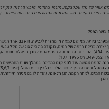
ים במרכז הקיבוץ. גשר המכוניות החדש טרם נבנה בעת הצילום. (צ
גשר המפל
מערבי ביותר, ממוקם כמאה מ' ממזרח לנביעה. הוא גם אחד הגשרי
ך יצירת בריכת הרמה של המים, בנקודה בה היה סוג של מפל טבעי 
ור 4
AB
אביצור 1994: 349-352, רנן 1995: 
חנת הקמח ננטשה עוד לפני קום המדינה. במהלך שנות החמישים ה
הל
בכוח המים. לאחר הקמת הגן הלאומי, נועדה לו גם מטרה תיירותי
הגן.