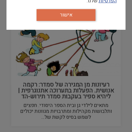
הפרטיות
שלנו.
אישור
רעיונות מן המגירה של סמדר: רקמה
אנושית. הפעלות בתערוכה אתנוגרפית |
ליהיא ספיר בעקבות סמדר תירוש-הד
מתאים לילדי גן ובית הספר היסודי. חפצים
ותלבושות מקהילות ומתרבויות מגוונות יכולים
לשמש בסיס לקשת של…