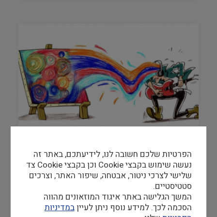
רעיונות מן המגירה של סמדר: מה זה
הקשקוש הזה? | ליהיא ספיר בעקבות
הפרטיות שלכם חשובה לנו, לידיעתכם, באתר זה
סמדר תירוש-הד
נעשה שימוש בקבצי Cookie וכן בקבצי Cookie צד
שלישי לצרכי ניטור, אבטחה, שיפור האתר, וצרכים
מדוע קל להסביר מה ההבדל בין מוזיקה לרעש יותר
סטטיסטיים.
מאשר בין יצירת אמנות לקשקוש? כיצד נוכל לתאר
המשך הגלישה באתר איגוד המוזאונים מהווה
חוויית…
הסכמה לכך. למידע נוסף ניתן לעיין
במדיניות