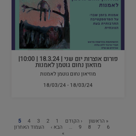
פורום אוצרות יום שני | 18.3.24 | 10:00|
מוזאון נחום גוטמן לאמנות
מוזיאון נחום גוטמן לאמנות
18/03/24
-
18/03/24
דף
« הראשון
הדף
‹ הקודם
1
Page
2
Page
3
Page
4
Page
5
דף
Page
6
7
ראשון
Page
8
Page
9
Page
…
הקודם
הדף
הבא ›
הדף
העמוד האחרון
נוכחי
דפדוף
»
הבא
האחרון