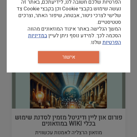
הפרטיות שלכם חשובה לנו, לידיעתכם, באתר זה
נעשה שימוש בקבצי Cookie וכן בקבצי Cookie צד
14/07/24
-
14/07/24
שלישי לצרכי ניטור, אבטחה, שיפור האתר, וצרכים
סטטיסטיים.
המשך הגלישה באתר איגוד המוזאונים מהווה
הסכמה לכך. למידע נוסף ניתן לעיין
במדיניות
הפרטיות
שלנו.
אישור
פורום און ליין ודיגיטל מזמין לסדנת שימוש
בכלי WIKI במוזאונים
מוזאון הרצליה לאמנות עכשווית