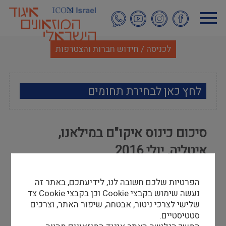
דילוג
לתוכן
העיקרי
לכניסה / חידוש חברות והצטרפות
לחץ כאן לבחירת תחומים
ארכאולוגיה
סיכום כינוס איקו"ם במילאנו,
אמנות
איטליה, יולי 2016
אתנוגרפיה
עדי שלח
הפרטיות שלכם חשובה לנו, לידיעתכם, באתר זה
31/07/16
מוזאולוגיה כללי
נעשה שימוש בקבצי Cookie וכן בקבצי Cookie צד
עדי שלח, מנהלת מחלקת החינוך במוזאוני חיפה
שלישי לצרכי ניטור, אבטחה, שיפור האתר, וצרכים
היסטוריה ומורשת
השתתפה בכינוס התלת שנתי מטעם איקו"ם שהתקיים
סטטיסטיים.